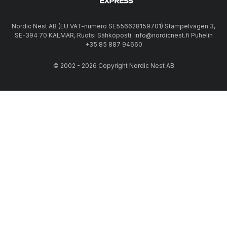
Nordic Nest AB (EU VAT-numero SE556628159701) Stämpelvägen 3,
SE-394 70 KALMAR, Ruotsi Sähköposti: info@nordicnest.fi Puhelin
+35 85 887 94660
© 2002 - 2026 Copyright Nordic Nest AB