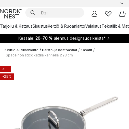
Tarjoilu & Kattaus
Sisustus
Keittiö & Ruoanlaitto
Valaistus
Tekstiilit & Ma
Kesäale:
20–70 %
alennus designsuosikeista*
Keittiö & Ruoanlaitto
/
Paisto-ja keittoastiat
/
Kasarit
/
Space non stick kattila kannella Ø28 cm
ALE
-25%