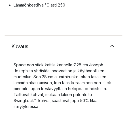
Lämmönkestävä °C asti 250
Kuvaus
Space non stick kattila kannella Ø28 cm Joseph
Josephilta yhdistää innovaation ja käytännöllisen
muotoilun. Sen 28 cm alumiinirunko takaa tasaisen
lämmönjakautumisen, kun taas keraaminen non-stick-
pinnoite lupaa kestävyyttä ja helppoa puhdistusta.
Taittuvat kahvat, mukaan lukien patentoitu
SwingLock™-kahva, säästävät jopa 50% tilaa
säilytyksessä