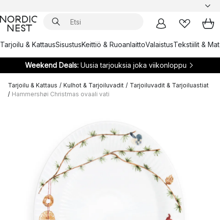
Tarjoilu & Kattaus
Sisustus
Keittiö & Ruoanlaitto
Valaistus
Tekstiilit & Ma
Weekend Deals:
Uusia tarjouksia joka viikonloppu
Tarjoilu & Kattaus
/
Kulhot & Tarjoiluvadit
/
Tarjoiluvadit & Tarjoiluastiat
/
Hammershøi Christmas ovaali vati