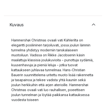
Kuvaus
Hammershøi Christmas ovaali vati Kählerilta on
elegantti posliininen tarjoiluvati, jossa joulun lämmin
tunnelma yhdistyy moderniin tanskalaiseen
muotoiluun. Vadissa on Rikke Jacobsenin käsin
maalattuja klassisia joulukuvioita – punottuja sydämiä,
kuusenhavuja ja pieniä leluja – jotka tuovat
kattaukseen juhlavaa tunnelmaa. Hans-Christian
Bauerin suunnittelema uritettu muoto lisää rakennetta
ja tasapainoa ja tekee vadista yhtä kauniin sekä
joulun herkkuihin että arjen aterioille. Hammershøi
Christmas ovaali vati luo rauhallisen, poeettisen
joulun tunnelman ja löytää paikkansa kattauksessa
vuodesta toiseen