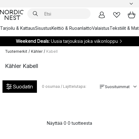
Tarjoilu & Kattaus
Sisustus
Keittiö & Ruoanlaitto
Valaistus
Tekstiilit & Ma
Weekend Deals:
Uusia tarjouksia joka viikonloppu
Tuotemerkit
/
Kähler
/
Kabell
Kähler Kabell
Suodatin
0
osumaa / Lajittelutapa:
Suosituimmat
Näyttää 0 0 tuotteesta