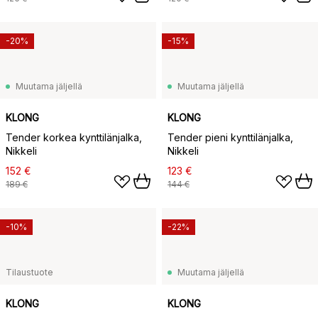
-20%
-15%
Muutama jäljellä
Muutama jäljellä
KLONG
KLONG
Tender korkea kynttilänjalka,
Tender pieni kynttilänjalka,
Nikkeli
Nikkeli
152 €
123 €
189 €
144 €
-10%
-22%
Tilaustuote
Muutama jäljellä
KLONG
KLONG