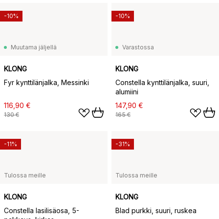
-10%
-10%
Muutama jäljellä
Varastossa
KLONG
KLONG
Fyr kynttilänjalka, Messinki
Constella kynttilänjalka, suuri,
alumiini
116,90 €
147,90 €
130 €
165 €
-11%
-31%
Tulossa meille
Tulossa meille
KLONG
KLONG
Constella lasilisäosa, 5-
Blad purkki, suuri, ruskea