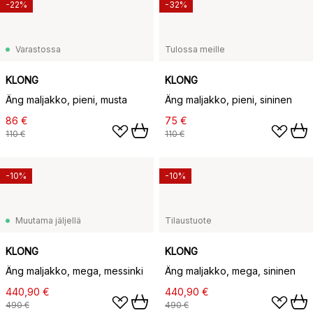
-22%
-32%
Varastossa
Tulossa meille
KLONG
KLONG
Äng maljakko, pieni, musta
Äng maljakko, pieni, sininen
86 €
75 €
110 €
110 €
-10%
-10%
Muutama jäljellä
Tilaustuote
KLONG
KLONG
Äng maljakko, mega, messinki
Äng maljakko, mega, sininen
440,90 €
440,90 €
490 €
490 €