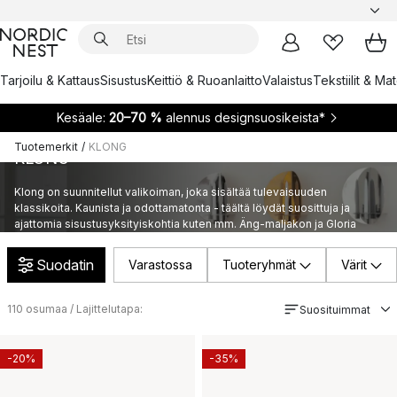
Tarjoilu & Kattaus
Sisustus
Keittiö & Ruoanlaitto
Valaistus
Tekstiilit & Ma
Kesäale:
20–70 %
alennus designsuosikeista*
Tuotemerkit
/
KLONG
KLONG
Klong on suunnitellut valikoiman, joka sisältää tulevaisuuden
klassikoita. Kaunista ja odottamatonta - täältä löydät suosittuja ja
ajattomia sisustusyksityiskohtia kuten mm. Äng-maljakon ja Gloria
kynttilänjalan.
Suodatin
Varastossa
Tuoteryhmät
Värit
110
osumaa / Lajittelutapa:
Suosituimmat
-20%
-35%