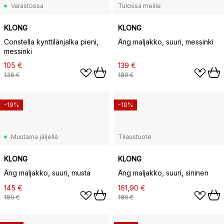
Varastossa
Tulossa meille
KLONG
KLONG
Constella kynttilänjalka pieni,
Äng maljakko, suuri, messinki
messinki
105 €
139 €
136 €
180 €
-19%
-10%
Muutama jäljellä
Tilaustuote
KLONG
KLONG
Äng maljakko, suuri, musta
Äng maljakko, suuri, sininen
145 €
161,90 €
180 €
180 €