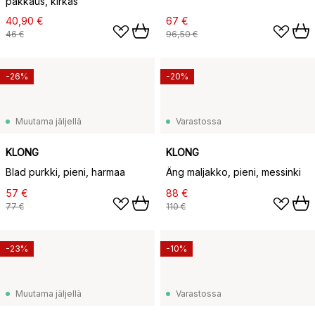
pakkaus, kirkas
40,90 €
67 €
46 €
96,50 €
-26%
-20%
Muutama jäljellä
Varastossa
KLONG
KLONG
Blad purkki, pieni, harmaa
Äng maljakko, pieni, messinki
57 €
88 €
77 €
110 €
-23%
-10%
Muutama jäljellä
Varastossa