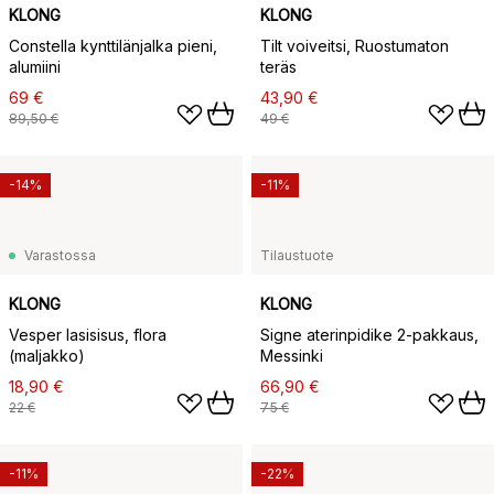
KLONG
KLONG
Constella kynttilänjalka pieni,
Tilt voiveitsi, Ruostumaton
alumiini
teräs
69 €
43,90 €
89,50 €
49 €
-14%
-11%
Varastossa
Tilaustuote
KLONG
KLONG
Vesper lasisisus, flora
Signe aterinpidike 2-pakkaus,
(maljakko)
Messinki
18,90 €
66,90 €
22 €
75 €
-11%
-22%