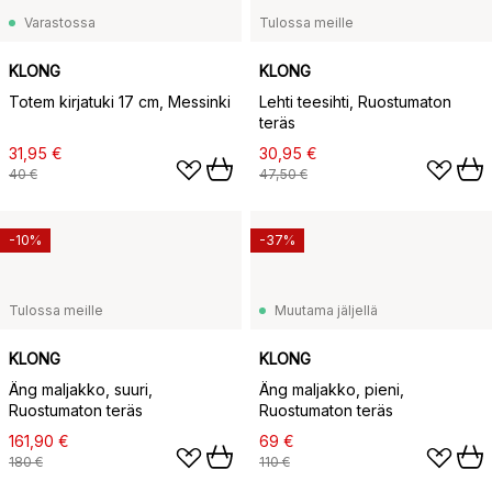
Varastossa
Tulossa meille
KLONG
KLONG
Totem kirjatuki 17 cm, Messinki
Lehti teesihti, Ruostumaton
teräs
31,95 €
30,95 €
40 €
47,50 €
-10%
-37%
Tulossa meille
Muutama jäljellä
KLONG
KLONG
Äng maljakko, suuri,
Äng maljakko, pieni,
Ruostumaton teräs
Ruostumaton teräs
161,90 €
69 €
180 €
110 €