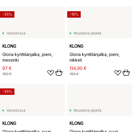
-35%
-10%
Varastossa
Muutama jäljellä
KLONG
KLONG
Gloria kynttilänjalka, pieni,
Gloria kynttilänjalka, pieni,
messinki
nikkeli
97 €
134,90 €
150 €
150 €
-35%
Varastossa
Muutama jäljellä
KLONG
KLONG
Gloria kynttilänjalka, suuri,
Gloria kynttilänjalka, suuri,