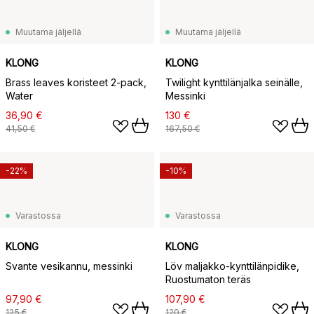
Muutama jäljellä
Muutama jäljellä
KLONG
KLONG
Brass leaves koristeet 2-pack,
Twilight kynttilänjalka seinälle,
Water
Messinki
36,90 €
130 €
41,50 €
167,50 €
-22%
-10%
Varastossa
Varastossa
KLONG
KLONG
Svante vesikannu, messinki
Löv maljakko-kynttilänpidike,
Ruostumaton teräs
97,90 €
107,90 €
125 €
120 €