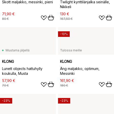
Skott maljakko, messinki, pieni
Twilight kynttilänjalka seinälle,
Nikkeli
71,90 €
130 €
80 €
167,50 €
-10%
Muutama jäljellä
Tulossa meille
KLONG
KLONG
Lunett objects hattuhylly
Äng maljakko, optimum,
koukulla, Musta
Messinki
57,90 €
161,90 €
70 €
180 €
-23%
-23%