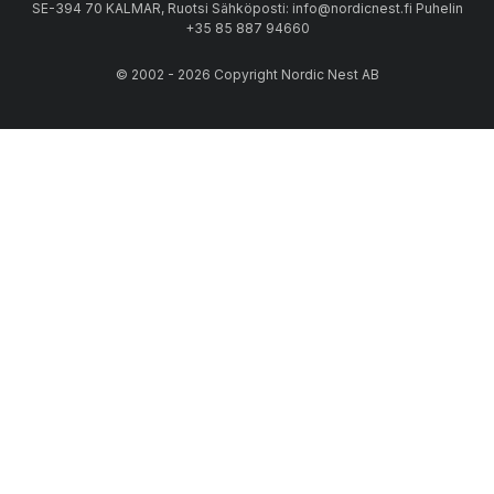
SE-394 70 KALMAR, Ruotsi Sähköposti: info@nordicnest.fi Puhelin
+35 85 887 94660
© 2002 - 2026 Copyright Nordic Nest AB