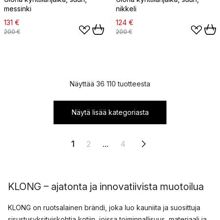
messinki
nikkeli
131 €
124 €
200 €
200 €
Näyttää 36 110 tuotteesta
Näytä lisää kategoriasta
1
2
...
4
KLONG – ajatonta ja innovatiivista muotoilua
KLONG on ruotsalainen brändi, joka luo kauniita ja suosittuja
sisustusyksityiskohtia kotiin, joissa toiminnallisuus, materiaali ja