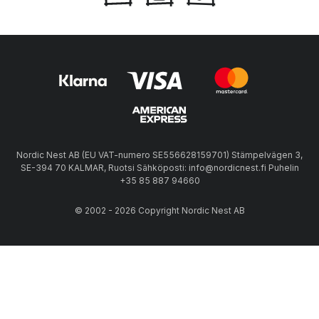
Nordic Nest AB (EU VAT-numero SE556628159701) Stämpelvägen 3,
SE-394 70 KALMAR, Ruotsi Sähköposti: info@nordicnest.fi Puhelin
+35 85 887 94660
© 2002 - 2026 Copyright Nordic Nest AB