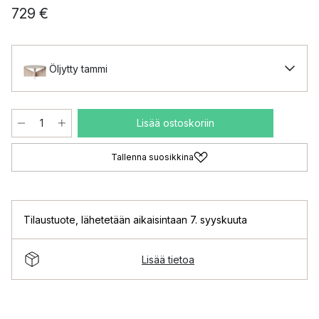
729 €
Öljytty tammi
Lisää ostoskoriin
Tallenna suosikkina
Tilaustuote
,
lähetetään aikaisintaan 7. syyskuuta
Lisää tietoa