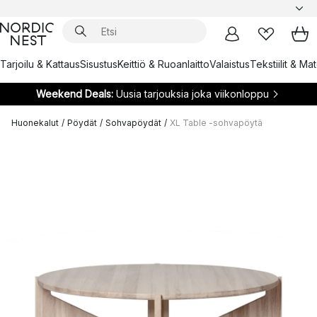
Tarjoilu & Kattaus
Sisustus
Keittiö & Ruoanlaitto
Valaistus
Tekstiilit & Ma
Weekend Deals:
Uusia tarjouksia joka viikonloppu
Huonekalut
/
Pöydät
/
Sohvapöydät
/
XL Table -sohvapöytä