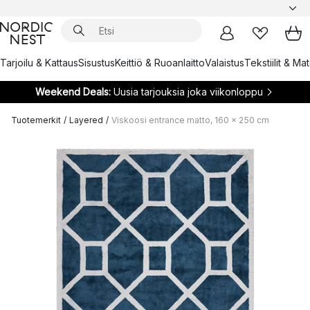
Tarjoilu & Kattaus
Sisustus
Keittiö & Ruoanlaitto
Valaistus
Tekstiilit & Ma
Weekend Deals:
Uusia tarjouksia joka viikonloppu
Tuotemerkit
/
Layered
/
Viskoosi entrance matto, 160 x 250 cm