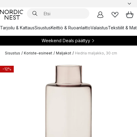
Tarjoilu & Kattaus
Sisustus
Keittiö & Ruoanlaitto
Valaistus
Tekstiilit & Ma
Weekend Deals päättyy
Sisustus
/
Koriste-esineet
/
Maljakot
/
Hedria maljakko, 30 cm
-12%