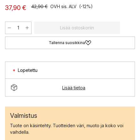
42,90 €
OVH sis. ALV
(-12%)
37,90 €
Lisää ostoskoriin
Tallenna suosikkina
Lopetettu
Lisää tietoa
Valmistus
Tuote on käsintehty. Tuotteiden väri, muoto ja koko voi
vaihdella.