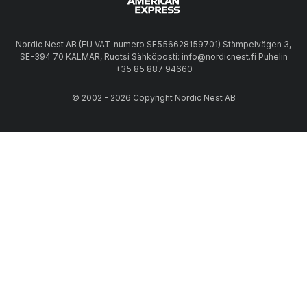
Nordic Nest AB (EU VAT-numero SE556628159701) Stämpelvägen 3,
SE-394 70 KALMAR, Ruotsi Sähköposti: info@nordicnest.fi Puhelin
+35 85 887 94660
© 2002 - 2026 Copyright Nordic Nest AB