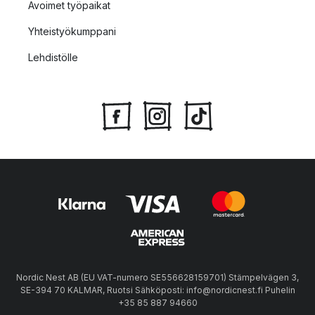
Avoimet työpaikat
Yhteistyökumppani
Lehdistölle
Nordic Nest AB (EU VAT-numero SE556628159701) Stämpelvägen 3,
SE-394 70 KALMAR, Ruotsi Sähköposti: info@nordicnest.fi Puhelin
+35 85 887 94660