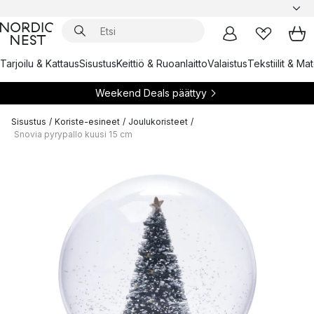
Tarjoilu & Kattaus
Sisustus
Keittiö & Ruoanlaitto
Valaistus
Tekstiilit & Ma
Weekend Deals päättyy
Sisustus
/
Koriste-esineet
/
Joulukoristeet
/
Snovia pyrypallo kuusi 15 cm