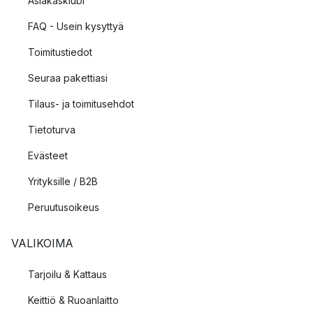
Asiakasklubi
FAQ - Usein kysyttyä
Toimitustiedot
Seuraa pakettiasi
Tilaus- ja toimitusehdot
Tietoturva
Evästeet
Yrityksille / B2B
Peruutusoikeus
VALIKOIMA
Tarjoilu & Kattaus
Keittiö & Ruoanlaitto