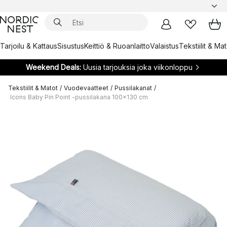
Tarjoilu & Kattaus
Sisustus
Keittiö & Ruoanlaitto
Valaistus
Tekstiilit & Ma
Weekend Deals:
Uusia tarjouksia joka viikonloppu
Tekstiilit & Matot
/
Vuodevaatteet
/
Pussilakanat
/
Icons Baby Pin Point -pussilakana 100x130 cm