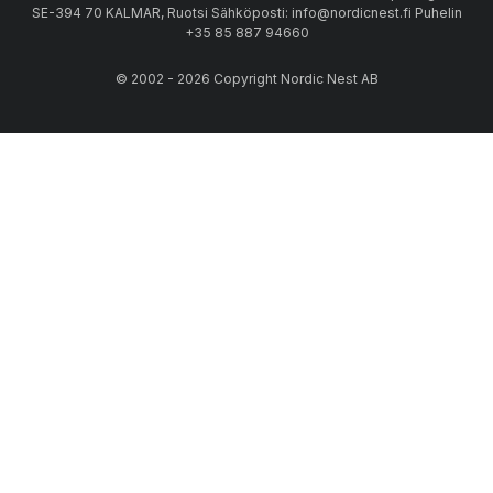
SE-394 70 KALMAR, Ruotsi Sähköposti: info@nordicnest.fi Puhelin
+35 85 887 94660
© 2002 - 2026 Copyright Nordic Nest AB