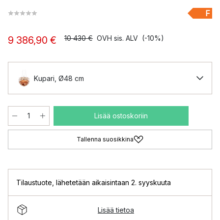
F
10 430 €
OVH sis. ALV
(-10%)
9 386,90 €
Kupari, Ø48 cm
Lisää ostoskoriin
Tallenna suosikkina
Tilaustuote
,
lähetetään aikaisintaan 2. syyskuuta
Lisää tietoa