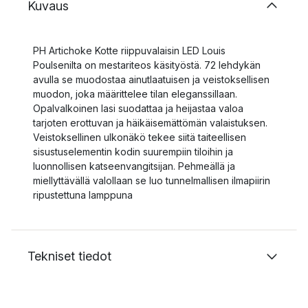
Kuvaus
PH Artichoke Kotte riippuvalaisin LED Louis
Poulsenilta on mestariteos käsityöstä. 72 lehdykän
avulla se muodostaa ainutlaatuisen ja veistoksellisen
muodon, joka määrittelee tilan eleganssillaan.
Opalvalkoinen lasi suodattaa ja heijastaa valoa
tarjoten erottuvan ja häikäisemättömän valaistuksen.
Veistoksellinen ulkonäkö tekee siitä taiteellisen
sisustuselementin kodin suurempiin tiloihin ja
luonnollisen katseenvangitsijan. Pehmeällä ja
miellyttävällä valollaan se luo tunnelmallisen ilmapiirin
ripustettuna lamppuna
Tekniset tiedot