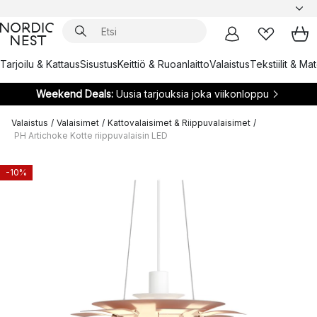
Tarjoilu & Kattaus
Sisustus
Keittiö & Ruoanlaitto
Valaistus
Tekstiilit & Ma
Weekend Deals:
Uusia tarjouksia joka viikonloppu
Valaistus
/
Valaisimet
/
Kattovalaisimet & Riippuvalaisimet
/
PH Artichoke Kotte riippuvalaisin LED
-10%