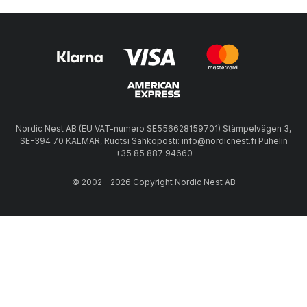
Nordic Nest AB (EU VAT-numero SE556628159701) Stämpelvägen 3,
SE-394 70 KALMAR, Ruotsi Sähköposti: info@nordicnest.fi Puhelin
+35 85 887 94660
© 2002 - 2026 Copyright Nordic Nest AB