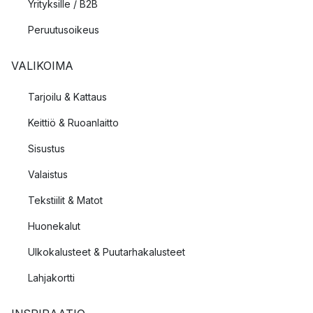
Yrityksille / B2B
Peruutusoikeus
VALIKOIMA
Tarjoilu & Kattaus
Keittiö & Ruoanlaitto
Sisustus
Valaistus
Tekstiilit & Matot
Huonekalut
Ulkokalusteet & Puutarhakalusteet
Lahjakortti