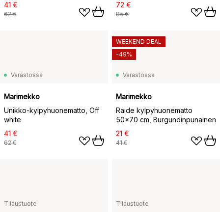
41 €
72 €
62 €
85 €
WEEKEND DEAL
-49%
Varastossa
Varastossa
Marimekko
Marimekko
Unikko-kylpyhuonematto, Off
Raide kylpyhuonematto
white
50x70 cm, Burgundinpunainen
41 €
21 €
62 €
41 €
Tilaustuote
Tilaustuote