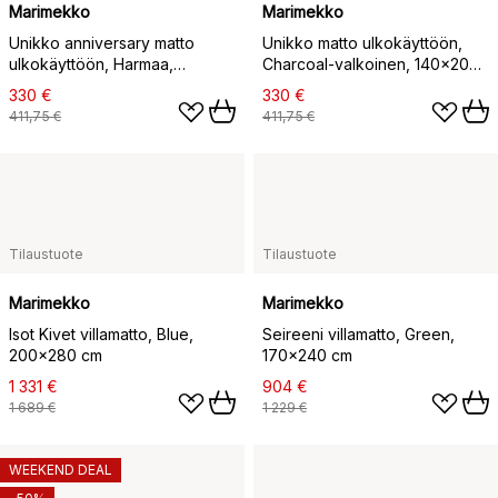
Marimekko
Marimekko
Unikko anniversary matto
Unikko matto ulkokäyttöön,
ulkokäyttöön, Harmaa,
Charcoal-valkoinen, 140x200
140x200 cm
cm
330 €
330 €
411,75 €
411,75 €
Tilaustuote
Tilaustuote
Marimekko
Marimekko
Isot Kivet villamatto, Blue,
Seireeni villamatto, Green,
200x280 cm
170x240 cm
1 331 €
904 €
1 689 €
1 229 €
WEEKEND DEAL