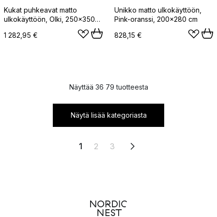
Kukat puhkeavat matto
Unikko matto ulkokäyttöön,
ulkokäyttöön, Olki, 250x350
Pink-oranssi, 200x280 cm
cm
1 282,95 €
828,15 €
Näyttää 36 79 tuotteesta
Näytä lisää kategoriasta
1
2
3