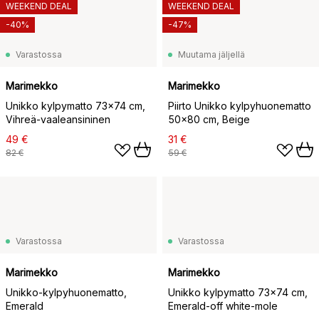
WEEKEND DEAL
WEEKEND DEAL
-40%
-47%
Varastossa
Muutama jäljellä
Marimekko
Marimekko
Unikko kylpymatto 73x74 cm,
Piirto Unikko kylpyhuonematto
Vihreä-vaaleansininen
50x80 cm, Beige
49 €
31 €
82 €
59 €
Varastossa
Varastossa
Marimekko
Marimekko
Unikko-kylpyhuonematto,
Unikko kylpymatto 73x74 cm,
Emerald
Emerald-off white-mole