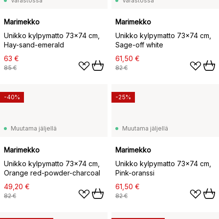
Varastossa
Varastossa
Marimekko
Marimekko
Unikko kylpymatto 73x74 cm,
Unikko kylpymatto 73x74 cm,
Hay-sand-emerald
Sage-off white
63 €
61,50 €
85 €
82 €
-40%
-25%
Muutama jäljellä
Muutama jäljellä
Marimekko
Marimekko
Unikko kylpymatto 73x74 cm,
Unikko kylpymatto 73x74 cm,
Orange red-powder-charcoal
Pink-oranssi
49,20 €
61,50 €
82 €
82 €