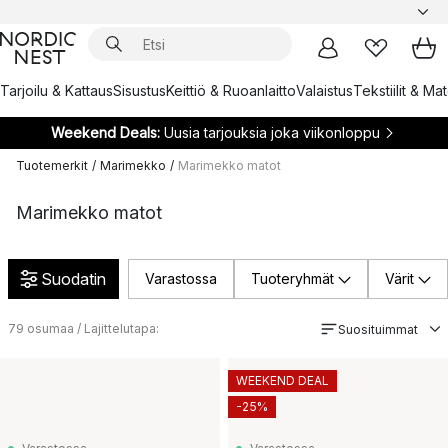
Tarjoilu & Kattaus
Sisustus
Keittiö & Ruoanlaitto
Valaistus
Tekstiilit & Ma
Weekend Deals:
Uusia tarjouksia joka viikonloppu
Tuotemerkit
/
Marimekko
/
Marimekko matot
Marimekko matot
Suodatin
Varastossa
Tuoteryhmät
Värit
79
osumaa / Lajittelutapa:
Suosituimmat
WEEKEND DEAL
-25%