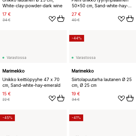
White-clay-powder-dark wine
50x50 cm, Sand-white-hay-
emerald
17 €
27 €
34 €
40 €
-44%
Varastossa
Varastossa
Marimekko
Marimekko
Unikko keittiöpyyhe 47 x 70
Siirtolapuutarha lautanen Ø 25
cm, Sand-white-hay-emerald
cm, Ø 25 cm
15 €
19 €
22 €
34 €
-45%
-41%