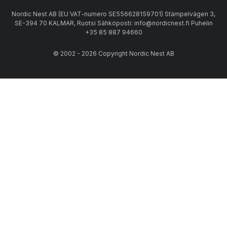
Nordic Nest AB (EU VAT-numero SE556628159701) Stämpelvägen 3,
SE-394 70 KALMAR, Ruotsi Sähköposti: info@nordicnest.fi Puhelin
+35 85 887 94660
© 2002 - 2026 Copyright Nordic Nest AB