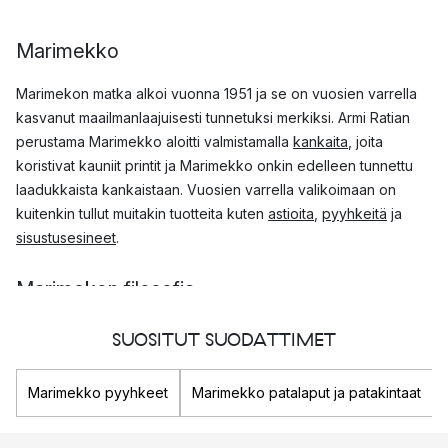
Marimekko
Marimekon matka alkoi vuonna 1951 ja se on vuosien varrella
kasvanut maailmanlaajuisesti tunnetuksi merkiksi. Armi Ratian
perustama Marimekko aloitti valmistamalla
kankaita
, joita
koristivat kauniit printit ja Marimekko onkin edelleen tunnettu
laadukkaista kankaistaan. Vuosien varrella valikoimaan on
kuitenkin tullut muitakin tuotteita kuten
astioita
,
pyyhkeitä
ja
sisustusesineet
.
Marimekon filosofia
Marimekko on yksi Suomen menestyneimmistä merkeistä. Se
SUOSITUT SUODATTIMET
haluaa tuoda väriä ja iloa jokaisen elämään ja kotiin ja onnistuu
siinä, sillä merkki on tunnettu värikkäistä printeistään ja niiden
Marimekko pyyhkeet
Marimekko patalaput ja patakintaat
käytöstä vaatteissa, astioissa ja tekstiileissä. Perustaja Armi
Ratia halusi olla läsnä ihmisten jokapäiväisessä elämässä