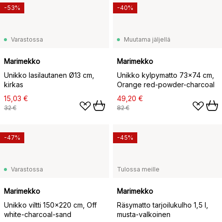
-53%
-40%
Varastossa
Muutama jäljellä
Marimekko
Marimekko
Unikko lasilautanen Ø13 cm,
Unikko kylpymatto 73x74 cm,
kirkas
Orange red-powder-charcoal
15,03 €
49,20 €
32 €
82 €
-47%
-45%
Varastossa
Tulossa meille
Marimekko
Marimekko
Unikko viltti 150x220 cm, Off
Räsymatto tarjoilukulho 1,5 l,
white-charcoal-sand
musta-valkoinen