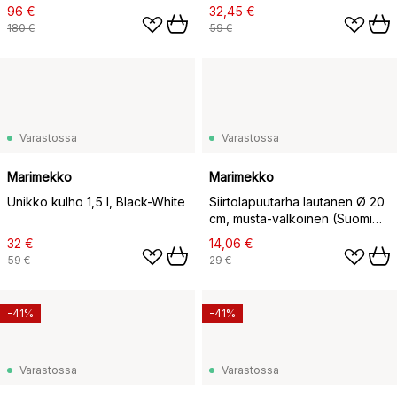
96 €
32,45 €
180 €
59 €
Varastossa
Varastossa
Marimekko
Marimekko
Unikko kulho 1,5 l, Black-White
Siirtolapuutarha lautanen Ø 20
cm, musta-valkoinen (Suomi
100)
32 €
14,06 €
59 €
29 €
-41%
-41%
Varastossa
Varastossa