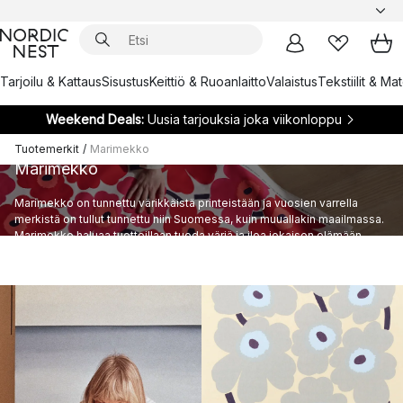
Tarjoilu & Kattaus
Sisustus
Keittiö & Ruoanlaitto
Valaistus
Tekstiilit & Ma
Weekend Deals:
Uusia tarjouksia joka viikonloppu
Tuotemerkit
/
Marimekko
Marimekko
Marimekko on tunnettu värikkäistä printeistään ja vuosien varrella
merkistä on tullut tunnettu niin Suomessa, kuin muuallakin maailmassa.
Marimekko haluaa tuotteillaan tuoda väriä ja iloa jokaisen elämään.