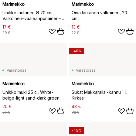
Marimekko
Marimekko
Unikko lautanen Ø 20 cm,
Oiva lautanen valkoinen, 20
Valkoinen–vaaleanpunainen–
cm
oranssi
17 €
13 €
29 €
22 €
-40%
Varastossa
Varastossa
Marimekko
Marimekko
Unikko muki 25 cl, White-
Sukat Makkaralla -kannu 1 l,
beige-light sand-dark green
Kirkas
20 €
43 €
25 €
72 €
-45%