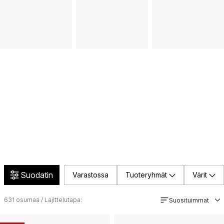
Suodatin
Varastossa
Tuoteryhmät
Värit
631
osumaa / Lajittelutapa:
Suosituimmat