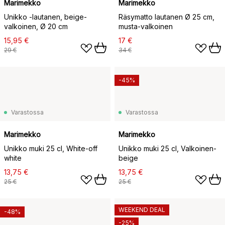
Marimekko
Marimekko
Unikko -lautanen, beige-
Räsymatto lautanen Ø 25 cm,
valkoinen, Ø 20 cm
musta-valkoinen
15,95 €
17 €
29 €
34 €
-45%
Varastossa
Varastossa
Marimekko
Marimekko
Unikko muki 25 cl, White-off
Unikko muki 25 cl, Valkoinen-
white
beige
13,75 €
13,75 €
25 €
25 €
WEEKEND DEAL
-48%
-25%