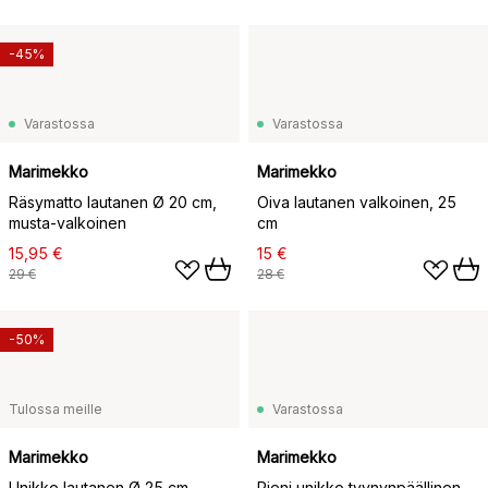
-45%
Varastossa
Varastossa
Marimekko
Marimekko
Räsymatto lautanen Ø 20 cm,
Oiva lautanen valkoinen, 25
musta-valkoinen
cm
15,95 €
15 €
29 €
28 €
-50%
Tulossa meille
Varastossa
Marimekko
Marimekko
Unikko lautanen Ø 25 cm,
Pieni unikko tyynynpäällinen