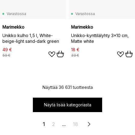
Varastossa
Varastossa
Marimekko
Marimekko
Unikko kulho 1,5 l, White-
Unikko-kynttilälyhty 3x10 cm,
beige-light sand-dark green
Matte white
49 €
18 €
59 €
33 €
Näyttää 36 631 tuotteesta
Näytä lisää kategoriasta
1
2
...
18