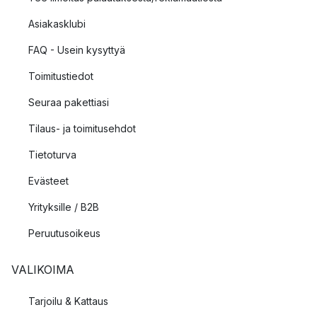
Marimekon kankaista teet minkä tahansa ompeluprojektin
Asiakasklubi
tyynynpäällisistä verhoihin ollen samalla varma, että kangas on
laadukasta.
FAQ - Usein kysyttyä
Toimitustiedot
Seuraa pakettiasi
Tilaus- ja toimitusehdot
Tietoturva
Evästeet
Yrityksille / B2B
Peruutusoikeus
VALIKOIMA
Tarjoilu & Kattaus