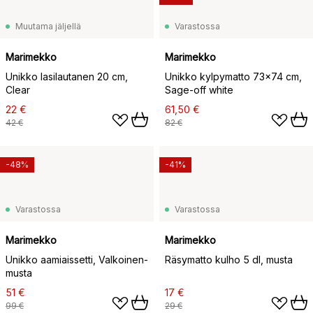
Muutama jäljellä
Varastossa
Marimekko
Marimekko
Unikko lasilautanen 20 cm,
Unikko kylpymatto 73x74 cm,
Clear
Sage-off white
22 €
61,50 €
42 €
82 €
-48%
-41%
Varastossa
Varastossa
Marimekko
Marimekko
Unikko aamiaissetti, Valkoinen-
Räsymatto kulho 5 dl, musta
musta
51 €
17 €
99 €
29 €