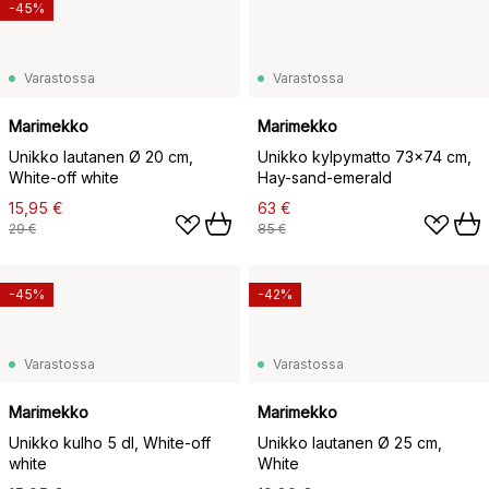
-45%
Varastossa
Varastossa
Marimekko
Marimekko
Unikko lautanen Ø 20 cm,
Unikko kylpymatto 73x74 cm,
White-off white
Hay-sand-emerald
15,95 €
63 €
29 €
85 €
-45%
-42%
Varastossa
Varastossa
Marimekko
Marimekko
Unikko kulho 5 dl, White-off
Unikko lautanen Ø 25 cm,
white
White