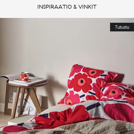
tuotteidensa kautta, ja onnistuikin tässä, sillä merkin printeistä
INSPIRAATIO & VINKIT
tuli osa ihmisten elämää ympäri maailmaa.
Marimekon suosituimmat kuosit
Tutustu
Marimekon yksi suosituimmista printeistä on Maija Isolan
suunnittelema Unikko. Unikon tie päivänvaloon ei ollut helppo,
sillä Marimekon perustaja Armi Ratia ei halunnut kukkakuoseja
Marimekon tuotteisiin. Lopulta Ratian mieli kuitenkin muuttui ja
printti julkaistiin. Marimekko Unikko onkin nykyään merkin
ikonisin printti.
Muihin tunnettuihin printteihin kuuluu esimerkiksi Maija
Louekarin suunnittelema Räsymatto ja Armi Ratian suunnittelema
Tiiliskivi.
Marimekko astiat
Marimekon valikoimaan kuuluu esimerkiksi
lautasia
,
mukeja
ja