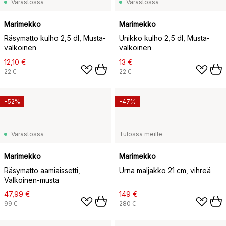
Varastossa
Varastossa
Marimekko
Marimekko
Räsymatto kulho 2,5 dl, Musta-
Unikko kulho 2,5 dl, Musta-
valkoinen
valkoinen
12,10 €
13 €
22 €
22 €
-52%
-47%
Varastossa
Tulossa meille
Marimekko
Marimekko
Räsymatto aamiaissetti,
Urna maljakko 21 cm, vihreä
Valkoinen-musta
47,99 €
149 €
99 €
280 €