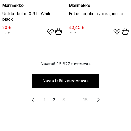
Marimekko
Marimekko
Unikko kulho 0,9 L, White-
Fokus tarjotin pyöreä, musta
black
20 €
43,45 €
37 €
79 €
Näyttää 36 627 tuotteesta
Näytä lisää kategoriasta
1
2
3
...
18