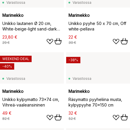
Varastossa
Varastossa
Marimekko
Marimekko
Unikko lautanen Ø 20 cm,
Unikko pyyhe 50 x 70 cm, Off
White-beige-light sand-dark
white-pellava
green
23,80 €
22 €
29 €
30 €
WEEKEND DEAL
-38%
-40%
Varastossa
Varastossa
Marimekko
Marimekko
Unikko kylpymatto 73x74 cm,
Räsymatto pyyheliina musta,
Vihreä-vaaleansininen
kylpypyyhe 70x150 cm
49 €
32 €
82 €
52 €