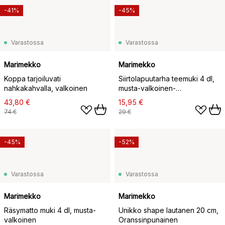
-41%
-45%
Varastossa
Varastossa
Marimekko
Marimekko
Koppa tarjoiluvati
Siirtolapuutarha teemuki 4 dl,
nahkakahvalla, valkoinen
musta-valkoinen-
vaaleanpunainen
43,80 €
15,95 €
74 €
29 €
-45%
-52%
Varastossa
Varastossa
Marimekko
Marimekko
Räsymatto muki 4 dl, musta-
Unikko shape lautanen 20 cm,
valkoinen
Oranssinpunainen