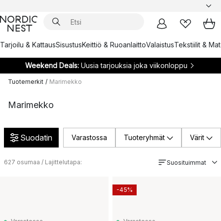
Tarjoilu & Kattaus
Sisustus
Keittiö & Ruoanlaitto
Valaistus
Tekstiilit & Ma
Weekend Deals:
Uusia tarjouksia joka viikonloppu
Tuotemerkit
/
Marimekko
Marimekko
Suodatin
Varastossa
Tuoteryhmät
Värit
627
osumaa / Lajittelutapa:
Suosituimmat
-45%