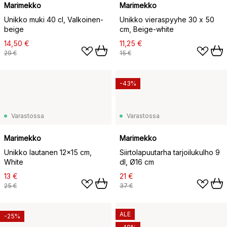
Marimekko
Marimekko
Unikko muki 40 cl, Valkoinen-
Unikko vieraspyyhe 30 x 50
beige
cm, Beige-white
14,50 €
11,25 €
29 €
15 €
-43%
Varastossa
Varastossa
Marimekko
Marimekko
Unikko lautanen 12x15 cm,
Siirtolapuutarha tarjoilukulho 9
White
dl, Ø16 cm
13 €
21 €
25 €
37 €
ALE
-25%