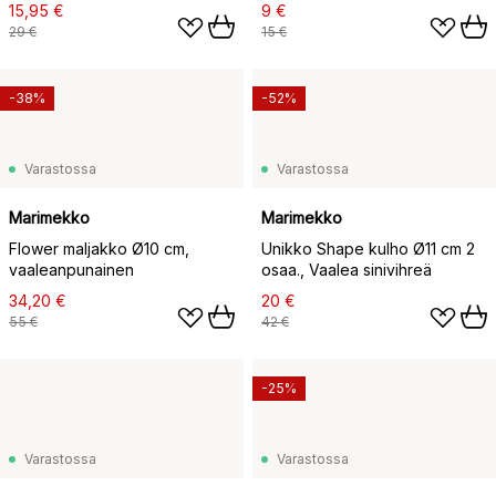
15,95 €
9 €
29 €
15 €
-38%
-52%
Varastossa
Varastossa
Marimekko
Marimekko
Flower maljakko Ø10 cm,
Unikko Shape kulho Ø11 cm 2
vaaleanpunainen
osaa., Vaalea sinivihreä
34,20 €
20 €
55 €
42 €
-25%
Varastossa
Varastossa