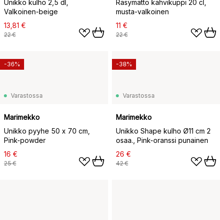
Unikko kulho 2,5 dl,
Räsymatto kahvikuppi 20 cl,
Valkoinen-beige
musta-valkoinen
13,81 €
11 €
22 €
22 €
-36%
-38%
Varastossa
Varastossa
Marimekko
Marimekko
Unikko pyyhe 50 x 70 cm,
Unikko Shape kulho Ø11 cm 2
Pink-powder
osaa., Pink-oranssi punainen
16 €
26 €
25 €
42 €