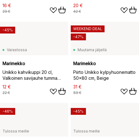
16 €
20 €
29 €
42 €
WEEKEND DEAL
-45%
-47%
Varastossa
Muutama jäljellä
Marimekko
Marimekko
Unikko kahvikuppi 20 cl,
Piirto Unikko kylpyhuonematto
Valkoinen savijauhe tumma
50x80 cm, Beige
viini
12 €
31 €
22 €
59 €
-46%
-45%
Tulossa meille
Tulossa meille