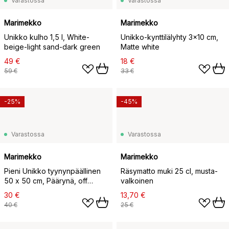
Varastossa
Varastossa
Marimekko
Marimekko
Unikko kulho 1,5 l, White-
Unikko-kynttilälyhty 3x10 cm,
beige-light sand-dark green
Matte white
49 €
18 €
59 €
33 €
-25%
-45%
Varastossa
Varastossa
Marimekko
Marimekko
Pieni Unikko tyynynpäällinen
Räsymatto muki 25 cl, musta-
50 x 50 cm, Päärynä, off
valkoinen
white, meloni
30 €
13,70 €
40 €
25 €