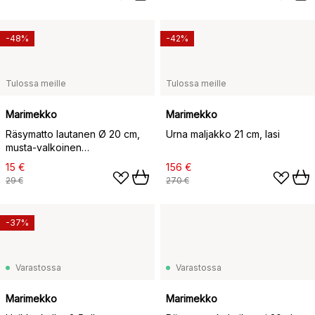
-48%
-42%
Tulossa meille
Tulossa meille
Marimekko
Marimekko
Räsymatto lautanen Ø 20 cm,
Urna maljakko 21 cm, lasi
musta-valkoinen
(pikkupalloinen)
15 €
156 €
29 €
270 €
-37%
Varastossa
Varastossa
Marimekko
Marimekko