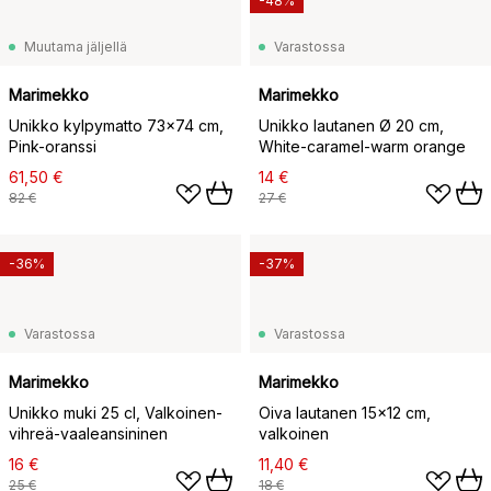
-48%
Muutama jäljellä
Varastossa
Marimekko
Marimekko
Unikko kylpymatto 73x74 cm,
Unikko lautanen Ø 20 cm,
Pink-oranssi
White-caramel-warm orange
61,50 €
14 €
82 €
27 €
-36%
-37%
Varastossa
Varastossa
Marimekko
Marimekko
Unikko muki 25 cl, Valkoinen-
Oiva lautanen 15x12 cm,
vihreä-vaaleansininen
valkoinen
16 €
11,40 €
25 €
18 €