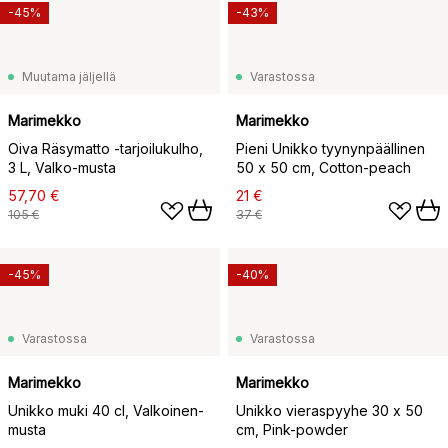
-45%
-43%
Muutama jäljellä
Varastossa
Marimekko
Marimekko
Oiva Räsymatto -tarjoilukulho,
Pieni Unikko tyynynpäällinen
3 L, Valko-musta
50 x 50 cm, Cotton-peach
57,70 €
21 €
105 €
37 €
-45%
-40%
Varastossa
Varastossa
Marimekko
Marimekko
Unikko muki 40 cl, Valkoinen-
Unikko vieraspyyhe 30 x 50
musta
cm, Pink-powder