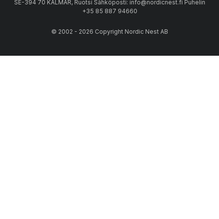
SE-394 70 KALMAR, Ruotsi Sähköposti: info@nordicnest.fi Puhelin
+35 85 887 94660
© 2002 - 2026 Copyright Nordic Nest AB