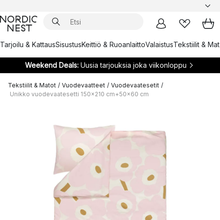
Tarjoilu & Kattaus
Sisustus
Keittiö & Ruoanlaitto
Valaistus
Tekstiilit & Ma
Weekend Deals:
Uusia tarjouksia joka viikonloppu
Tekstiilit & Matot
/
Vuodevaatteet
/
Vuodevaatesetit
/
Unikko vuodevaatesetti 150x210 cm+50x60 cm