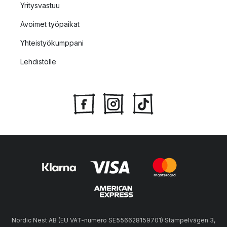
Yritysvastuu
Avoimet työpaikat
Yhteistyökumppani
Lehdistölle
Nordic Nest AB (EU VAT-numero SE556628159701) Stämpelvägen 3,