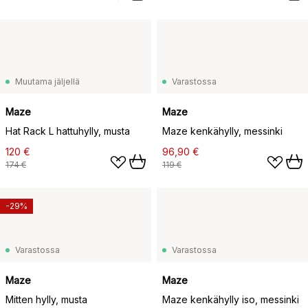
Muutama jäljellä
Varastossa
Maze
Maze
Hat Rack L hattuhylly, musta
Maze kenkähylly, messinki
120 €
96,90 €
174 €
119 €
-29%
Varastossa
Varastossa
Maze
Maze
Mitten hylly, musta
Maze kenkähylly iso, messinki