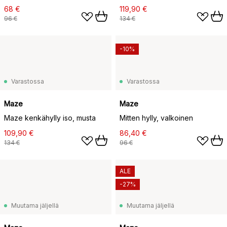
68 €
119,90 €
96 €
134 €
-10%
Varastossa
Varastossa
Maze
Maze
Maze kenkähylly iso, musta
Mitten hylly, valkoinen
109,90 €
86,40 €
134 €
96 €
ALE
-27%
Muutama jäljellä
Muutama jäljellä