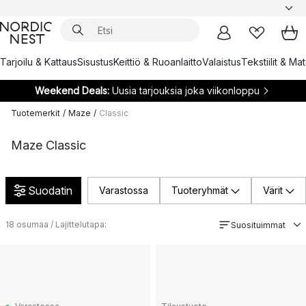
Tarjoilu & Kattaus
Sisustus
Keittiö & Ruoanlaitto
Valaistus
Tekstiilit & Ma
Weekend Deals:
Uusia tarjouksia joka viikonloppu
Tuotemerkit
/
Maze
/
Classic
Maze Classic
Suodatin
Varastossa
Tuoteryhmät
Värit
18
osumaa / Lajittelutapa:
Suosituimmat