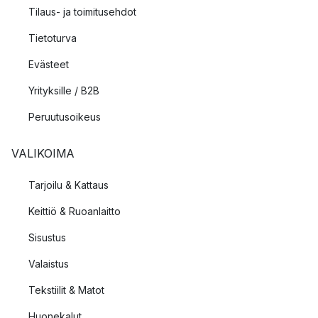
Tilaus- ja toimitusehdot
Tietoturva
Evästeet
Yrityksille / B2B
Peruutusoikeus
VALIKOIMA
Tarjoilu & Kattaus
Keittiö & Ruoanlaitto
Sisustus
Valaistus
Tekstiilit & Matot
Huonekalut