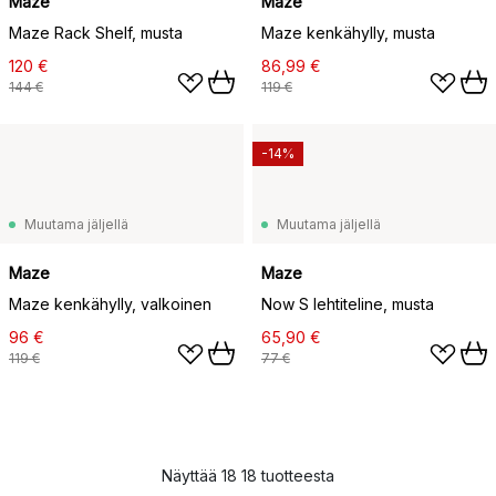
Maze
Maze
Maze Rack Shelf, musta
Maze kenkähylly, musta
120 €
86,99 €
144 €
119 €
-14%
Muutama jäljellä
Muutama jäljellä
Maze
Maze
Maze kenkähylly, valkoinen
Now S lehtiteline, musta
96 €
65,90 €
119 €
77 €
Näyttää 18 18 tuotteesta