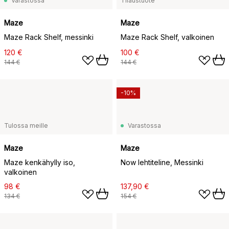
Varastossa
Tilaustuote
Maze
Maze
Maze Rack Shelf, messinki
Maze Rack Shelf, valkoinen
120 €
100 €
144 €
144 €
-10%
Tulossa meille
Varastossa
Maze
Maze
Maze kenkähylly iso,
Now lehtiteline, Messinki
valkoinen
98 €
137,90 €
134 €
154 €