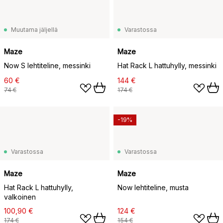
Muutama jäljellä
Varastossa
Maze
Maze
Now S lehtiteline, messinki
Hat Rack L hattuhylly, messinki
60 €
144 €
74 €
174 €
-19%
Varastossa
Varastossa
Maze
Maze
Hat Rack L hattuhylly,
Now lehtiteline, musta
valkoinen
100,90 €
124 €
174 €
154 €