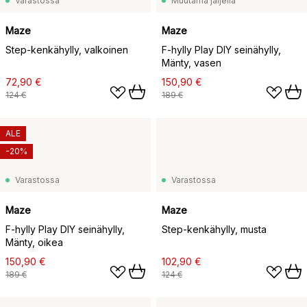
Varastossa
Muutama jäljellä
Maze
Maze
Step-kenkähylly, valkoinen
F-hylly Play DIY seinähylly,
Mänty, vasen
72,90 €
150,90 €
124 €
189 €
ALE
-20%
Varastossa
Varastossa
Maze
Maze
F-hylly Play DIY seinähylly,
Step-kenkähylly, musta
Mänty, oikea
150,90 €
102,90 €
189 €
124 €