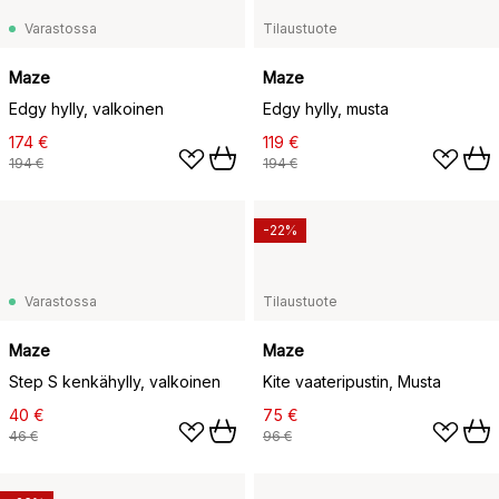
Varastossa
Tilaustuote
Maze
Maze
Edgy hylly, valkoinen
Edgy hylly, musta
174 €
119 €
194 €
194 €
-22%
Varastossa
Tilaustuote
Maze
Maze
Step S kenkähylly, valkoinen
Kite vaateripustin, Musta
40 €
75 €
46 €
96 €