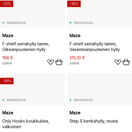
-21%
-10%
Varastossa
Varastossa
Maze
Maze
F-shelf seinähylly tammi,
F-shelf seinähylly tammi,
Oikeanpuoleinen hylly
Vasemmanpuoleinen hylly
188 €
215,10 €
239 €
239 €
-10%
Varastossa
Varastossa
Maze
Maze
Only Hooks koukkulista,
Step S kenkähylly, musta
valkoinen