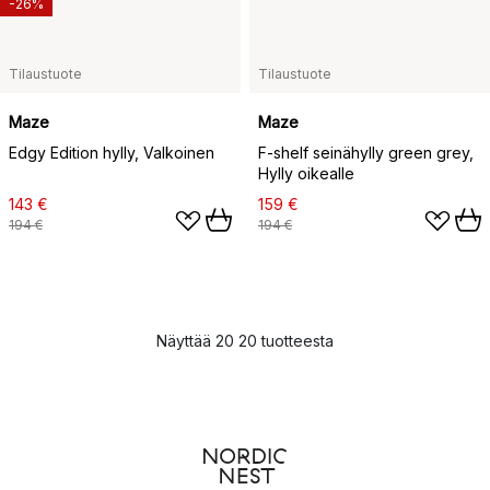
-26%
Tilaustuote
Tilaustuote
Maze
Maze
Edgy Edition hylly, Valkoinen
F-shelf seinähylly green grey,
Hylly oikealle
143 €
159 €
194 €
194 €
Näyttää 20 20 tuotteesta