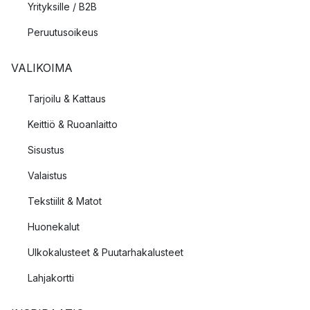
Yrityksille / B2B
Peruutusoikeus
VALIKOIMA
Tarjoilu & Kattaus
Keittiö & Ruoanlaitto
Sisustus
Valaistus
Tekstiilit & Matot
Huonekalut
Ulkokalusteet & Puutarhakalusteet
Lahjakortti