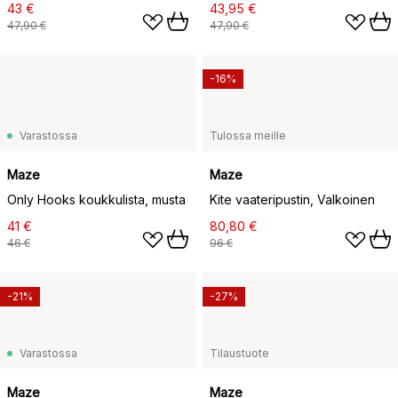
43 €
43,95 €
47,90 €
47,90 €
-16%
Varastossa
Tulossa meille
Maze
Maze
Only Hooks koukkulista, musta
Kite vaateripustin, Valkoinen
41 €
80,80 €
46 €
96 €
-21%
-27%
Varastossa
Tilaustuote
Maze
Maze