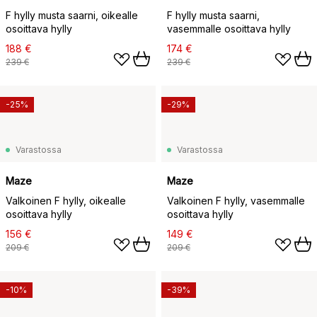
F hylly musta saarni, oikealle
F hylly musta saarni,
osoittava hylly
vasemmalle osoittava hylly
188 €
174 €
239 €
239 €
-25%
-29%
Varastossa
Varastossa
Maze
Maze
Valkoinen F hylly, oikealle
Valkoinen F hylly, vasemmalle
osoittava hylly
osoittava hylly
156 €
149 €
209 €
209 €
-10%
-39%