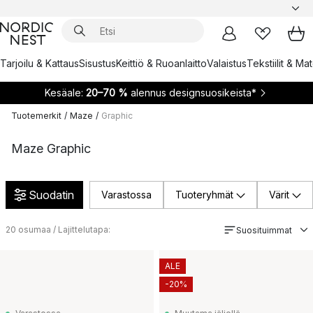
Tarjoilu & Kattaus
Sisustus
Keittiö & Ruoanlaitto
Valaistus
Tekstiilit & Ma
Kesäale:
20–70 %
alennus designsuosikeista*
Tuotemerkit
/
Maze
/
Graphic
Maze Graphic
Suodatin
Varastossa
Tuoteryhmät
Värit
20
osumaa / Lajittelutapa:
Suosituimmat
ALE
-20%