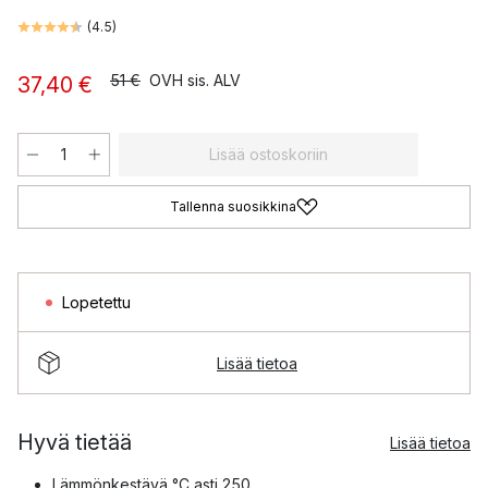
(
4.5
)
51 €
OVH sis. ALV
37,40 €
Lisää ostoskoriin
Tallenna suosikkina
Lopetettu
Lisää tietoa
Hyvä tietää
Lisää tietoa
Lämmönkestävä °C asti 250