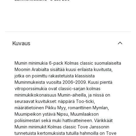
Kuvaus
Mumin minimukia 6-pack Kolmas classic suomalaiselta
Moomin Arabialta sisältää kuusi erilaista kuvitusta,
jotka on poimittu rakastetuista klassisista
Muminmukeista vuosilta 2006–2009. Kuusi pientä
vitroporssimukia ovat classic-sarjan kolmas
minimukikokonaisuus Mumin-aiheilla, ja niissä on
seuraavat kuvitukset: näppärä Too-ticki,
määrätietoinen Pikku Myy, romanttinen Mymlan,
Muumipeikon ystävä Nipsu, Muumilaakson
poliisimestari sekä muki hattivatteineen. Värikkäät
Mumin minimukit Kolmas classic Tove Janssonin
tunnetuista kertomuksista tutuilla hahmoilla on Tove