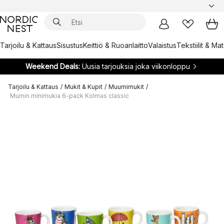
Tarjoilu & Kattaus
Sisustus
Keittiö & Ruoanlaitto
Valaistus
Tekstiilit & Ma
Weekend Deals:
Uusia tarjouksia joka viikonloppu
Tarjoilu & Kattaus
/
Mukit & Kupit
/
Muumimukit
/
Mumin minimukia 6-pack Kolmas classic