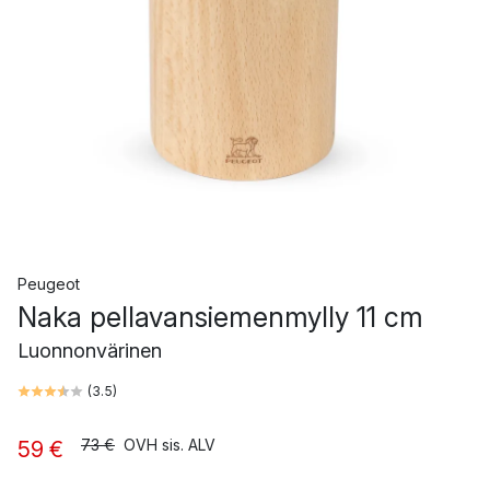
Peugeot
Naka pellavansiemenmylly 11 cm
Luonnonvärinen
(
3.5
)
73 €
OVH sis. ALV
59 €