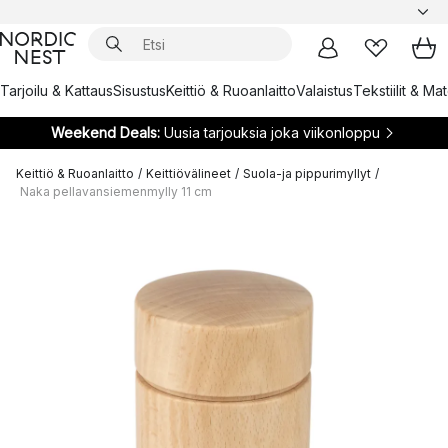
Tarjoilu & Kattaus
Sisustus
Keittiö & Ruoanlaitto
Valaistus
Tekstiilit & Ma
Weekend Deals:
Uusia tarjouksia joka viikonloppu
Keittiö & Ruoanlaitto
/
Keittiövälineet
/
Suola-ja pippurimyllyt
/
Naka pellavansiemenmylly 11 cm