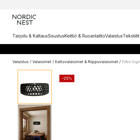
Tarjoilu & Kattaus
Sisustus
Keittiö & Ruoanlaitto
Valaistus
Tekstiili
Valaistus
/
Valaisimet
/
Kattovalaisimet & Riippuvalaisimet
/
Pilke Sig
-25%