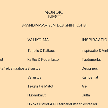
SKANDINAAVISEN DESIGNIN KOTISI
VALIKOIMA
INSPIRAATIO
Tarjoilu & Kattaus
Inspiraatio & Vink
ot
Keittiö & Ruoanlaitto
Tuotemerkit
sta/reklamaatiosta
Sisustus
Designers
Valaistus
Kampanjat
Tekstiilit & Matot
Ale
Huonekalut
Uutta
Ulkokalusteet & Puutarhakalusteet
Bestseller