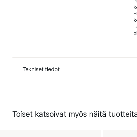
P
k
H
k
L
o
Tekniset tiedot
Toiset katsoivat myös näitä tuotteit