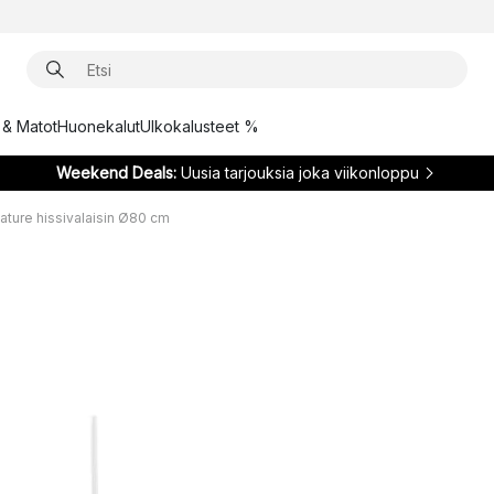
t & Matot
Huonekalut
Ulkokalusteet %
Weekend Deals:
Uusia tarjouksia joka viikonloppu
nature hissivalaisin Ø80 cm