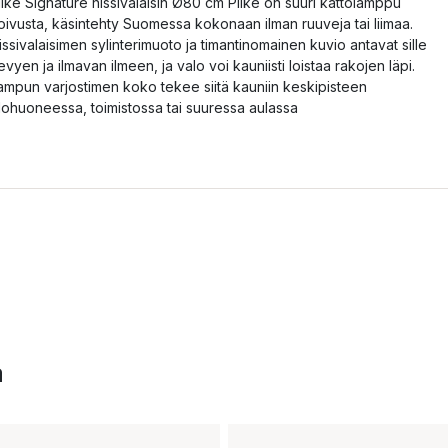
ilke Signature hissivalaisin Ø80 cm Pilke on suuri kattolamppu
oivusta, käsintehty Suomessa kokonaan ilman ruuveja tai liimaa.
issivalaisimen sylinterimuoto ja timantinomainen kuvio antavat sille
evyen ja ilmavan ilmeen, ja valo voi kauniisti loistaa rakojen läpi.
ampun varjostimen koko tekee siitä kauniin keskipisteen
lohuoneessa, toimistossa tai suuressa aulassa
a