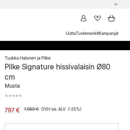
Uutta
Tuotemerkit
Kampanjat
Tuukka Halonen
ja
Pilke
Pilke Signature hissivalaisin Ø80
cm
Musta
1 069 €
OVH sis. ALV
(-25%)
797 €