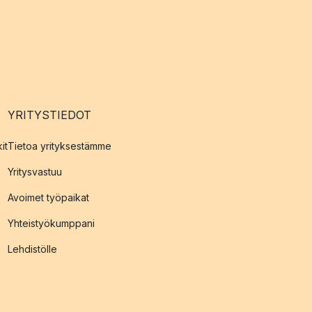
YRITYSTIEDOT
it
Tietoa yrityksestämme
Yritysvastuu
Avoimet työpaikat
Yhteistyökumppani
Lehdistölle