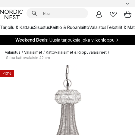
Tarjoilu & Kattaus
Sisustus
Keittiö & Ruoanlaitto
Valaistus
Tekstiilit & Ma
Weekend Deals:
Uusia tarjouksia joka viikonloppu
Valaistus
/
Valaisimet
/
Kattovalaisimet & Riippuvalaisimet
/
Saba kattovalaisin 42 cm
-10%