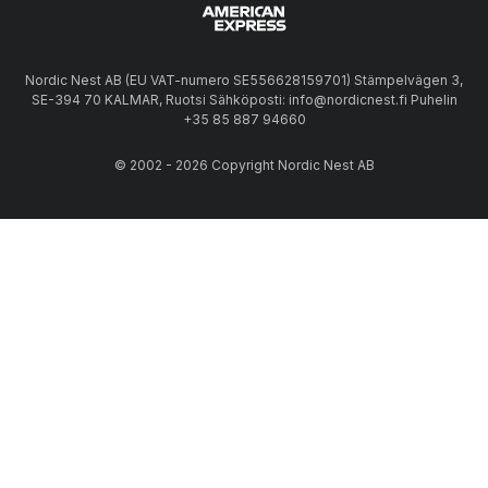
Nordic Nest AB (EU VAT-numero SE556628159701) Stämpelvägen 3,
SE-394 70 KALMAR, Ruotsi Sähköposti: info@nordicnest.fi Puhelin
+35 85 887 94660
© 2002 - 2026 Copyright Nordic Nest AB