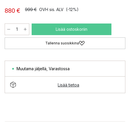
999 €
OVH sis. ALV
(-12%)
880 €
Lisää ostoskoriin
Tallenna suosikkina
Muutama jäljellä
,
Varastossa
Lisää tietoa