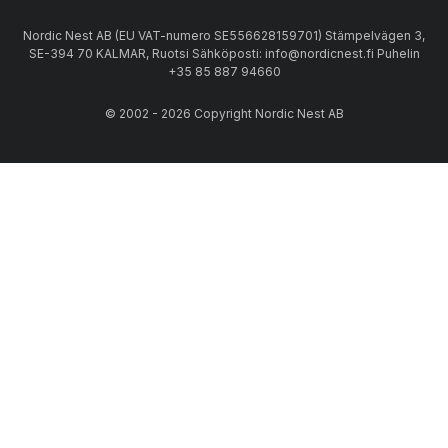
Nordic Nest AB (EU VAT-numero SE556628159701) Stämpelvägen 3,
SE-394 70 KALMAR, Ruotsi Sähköposti: info@nordicnest.fi Puhelin
+35 85 887 94660
© 2002 - 2026 Copyright Nordic Nest AB