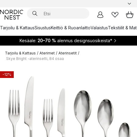
Tarjoilu & Kattaus
Sisustus
Keittiö & Ruoanlaitto
Valaistus
Tekstiilit & Ma
Kesäale:
20–70 %
alennus designsuosikeista*
Tarjoilu & Kattaus
/
Aterimet
/
Aterinsetit
/
Skye Bright -aterinsetti, 84 osaa
-12%