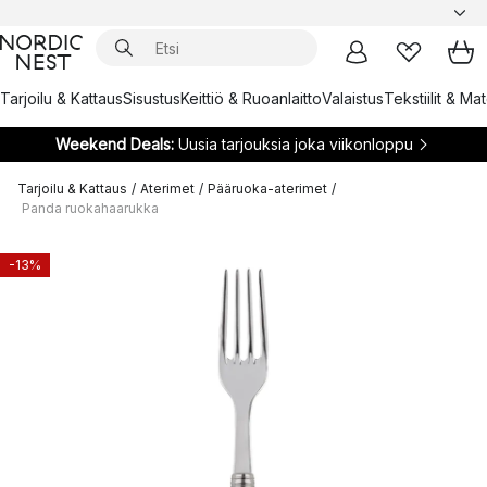
Tarjoilu & Kattaus
Sisustus
Keittiö & Ruoanlaitto
Valaistus
Tekstiilit & Ma
Weekend Deals:
Uusia tarjouksia joka viikonloppu
Tarjoilu & Kattaus
/
Aterimet
/
Pääruoka-aterimet
/
Panda ruokahaarukka
-13%