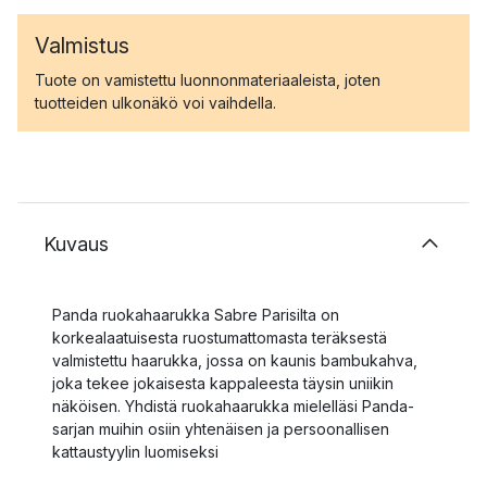
Valmistus
Tuote on vamistettu luonnonmateriaaleista, joten
tuotteiden ulkonäkö voi vaihdella.
Kuvaus
Panda ruokahaarukka Sabre Parisilta on
korkealaatuisesta ruostumattomasta teräksestä
valmistettu haarukka, jossa on kaunis bambukahva,
joka tekee jokaisesta kappaleesta täysin uniikin
näköisen. Yhdistä ruokahaarukka mielelläsi Panda-
sarjan muihin osiin yhtenäisen ja persoonallisen
kattaustyylin luomiseksi