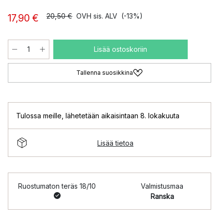
20,50 €
OVH sis. ALV
(-13%)
17,90 €
Lisää ostoskoriin
Tallenna suosikkina
Tulossa meille
,
lähetetään aikaisintaan 8. lokakuuta
Lisää tietoa
Ruostumaton teräs 18/10
Valmistusmaa
Ranska