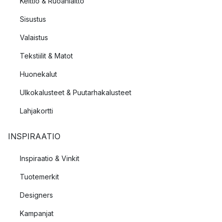
Keittiö & Ruoanlaitto
Sisustus
Valaistus
Tekstiilit & Matot
Huonekalut
Ulkokalusteet & Puutarhakalusteet
Lahjakortti
INSPIRAATIO
Inspiraatio & Vinkit
Tuotemerkit
Designers
Kampanjat