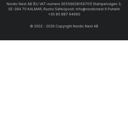
Nordic Nest AB (EU VAT-numero SE556628159701) Stämpelvägen 3,
SE-394 70 KALMAR, Ruotsi Sähköposti: info@nordicnest.fi Puhelin
+35 85 887 94660
© 2002 - 2026 Copyright Nordic Nest AB