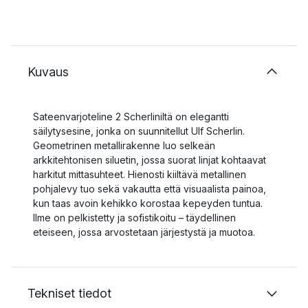
Kuvaus
Sateenvarjoteline 2 Scherliniltä on elegantti
säilytysesine, jonka on suunnitellut Ulf Scherlin.
Geometrinen metallirakenne luo selkeän
arkkitehtonisen siluetin, jossa suorat linjat kohtaavat
harkitut mittasuhteet. Hienosti kiiltävä metallinen
pohjalevy tuo sekä vakautta että visuaalista painoa,
kun taas avoin kehikko korostaa kepeyden tuntua.
Ilme on pelkistetty ja sofistikoitu – täydellinen
eteiseen, jossa arvostetaan järjestystä ja muotoa.
Tekniset tiedot