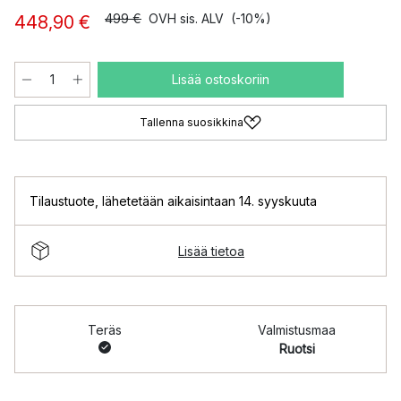
499 €
OVH sis. ALV
(-10%)
448,90 €
Lisää ostoskoriin
Tallenna suosikkina
Tilaustuote
,
lähetetään aikaisintaan 14. syyskuuta
Lisää tietoa
Teräs
Valmistusmaa
Ruotsi