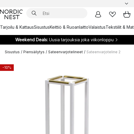
Tarjoilu & Kattaus
Sisustus
Keittiö & Ruoanlaitto
Valaistus
Tekstiilit & Ma
Weekend Deals:
Uusia tarjouksia joka viikonloppu
Sisustus
/
Piensäilytys
/
Sateenvarjotelineet
/
Sateenvarjoteline 2
-10%