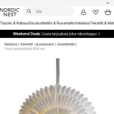
Tarjoilu & Kattaus
Sisustus
Keittiö & Ruoanlaitto
Valaistus
Tekstiilit & Ma
Weekend Deals:
Uusia tarjouksia joka viikonloppu
Valaistus
/
Adventti - ja jouluvalot
/
Joulutähdet
/
Frost adventtitähti Ø50 cm