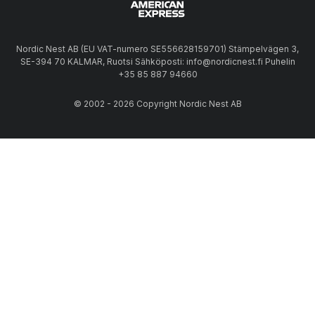
Nordic Nest AB (EU VAT-numero SE556628159701) Stämpelvägen 3,
SE-394 70 KALMAR, Ruotsi Sähköposti: info@nordicnest.fi Puhelin
+35 85 887 94660
© 2002 - 2026 Copyright Nordic Nest AB