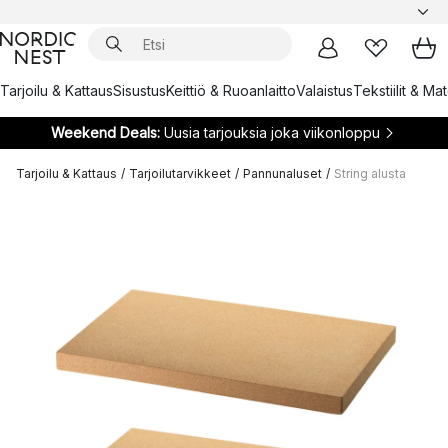
Tarjoilu & Kattaus
Sisustus
Keittiö & Ruoanlaitto
Valaistus
Tekstiilit & Ma
Weekend Deals:
Uusia tarjouksia joka viikonloppu
Tarjoilu & Kattaus
/
Tarjoilutarvikkeet
/
Pannunaluset
/
String alusta