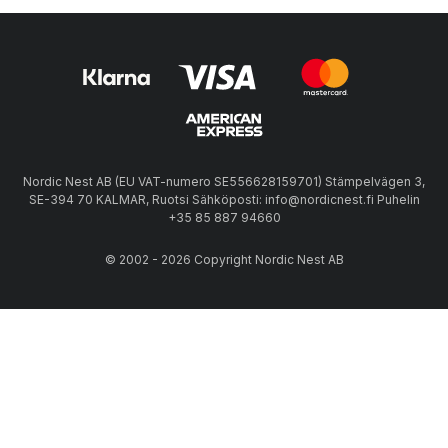
Nordic Nest AB (EU VAT-numero SE556628159701) Stämpelvägen 3,
SE-394 70 KALMAR, Ruotsi Sähköposti: info@nordicnest.fi Puhelin
+35 85 887 94660
© 2002 - 2026 Copyright Nordic Nest AB