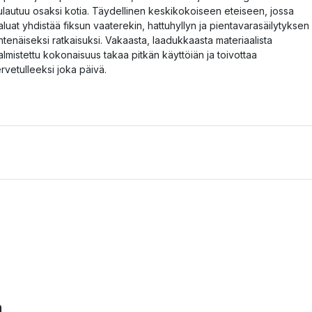
ulautuu osaksi kotia. Täydellinen keskikokoiseen eteiseen, jossa
aluat yhdistää fiksun vaaterekin, hattuhyllyn ja pientavarasäilytyksen
htenäiseksi ratkaisuksi. Vakaasta, laadukkaasta materiaalista
almistettu kokonaisuus takaa pitkän käyttöiän ja toivottaa
ervetulleeksi joka päivä.
a