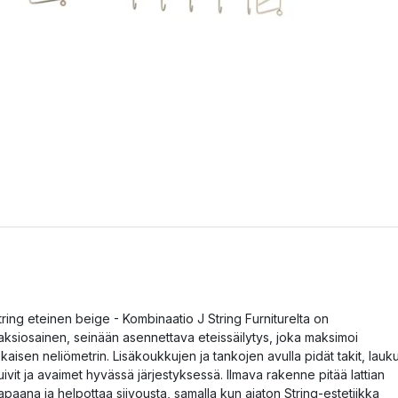
tring eteinen beige - Kombinaatio J String Furniturelta on
aksiosainen, seinään asennettava eteissäilytys, joka maksimoi
okaisen neliömetrin. Lisäkoukkujen ja tankojen avulla pidät takit, lauku
uivit ja avaimet hyvässä järjestyksessä. Ilmava rakenne pitää lattian
apaana ja helpottaa siivousta, samalla kun ajaton String-estetiikka