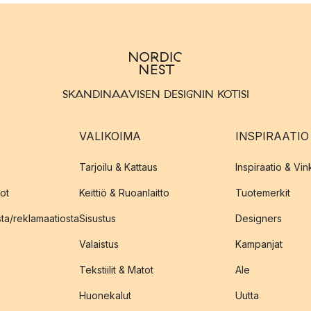
SKANDINAAVISEN DESIGNIN KOTISI
VALIKOIMA
INSPIRAATIO
Tarjoilu & Kattaus
Inspiraatio & Vink
ot
Keittiö & Ruoanlaitto
Tuotemerkit
sta/reklamaatiosta
Sisustus
Designers
Valaistus
Kampanjat
Tekstiilit & Matot
Ale
Huonekalut
Uutta