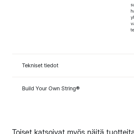
s
h
y
v
t
Tekniset tiedot
Build Your Own String®
Toiset katsoivat myös näitä tuotteit