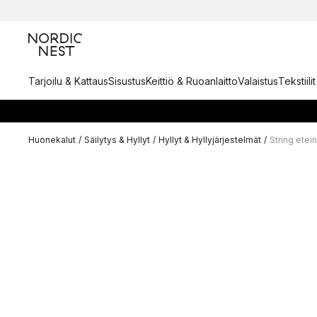
Tarjoilu & Kattaus
Sisustus
Keittiö & Ruoanlaitto
Valaistus
Tekstiili
Huonekalut
/
Säilytys & Hyllyt
/
Hyllyt & Hyllyjärjestelmät
/
String etei