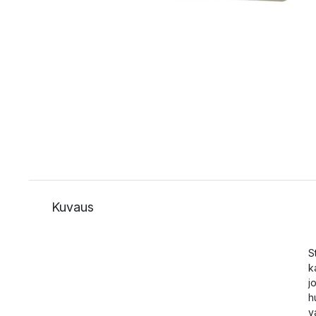
Kuvaus
S
k
j
h
v