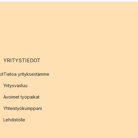
YRITYSTIEDOT
it
Tietoa yrityksestämme
Yritysvastuu
Avoimet työpaikat
Yhteistyökumppani
Lehdistölle