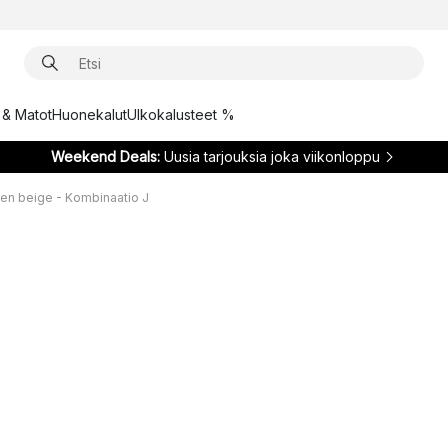
t & Matot
Huonekalut
Ulkokalusteet %
Weekend Deals:
Uusia tarjouksia joka viikonloppu
nen beige - Kombinaatio J