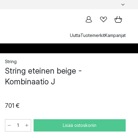
Uutta
Tuotemerkit
Kampanjat
String
String eteinen beige -
Kombinaatio J
701 €
Lisää ostoskoriin