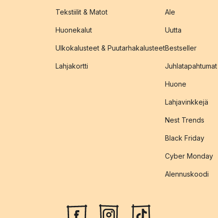
Tekstiilit & Matot
Ale
Huonekalut
Uutta
Ulkokalusteet & Puutarhakalusteet
Bestseller
Lahjakortti
Juhlatapahtumat
Huone
Lahjavinkkejä
Nest Trends
Black Friday
Cyber Monday
Alennuskoodi