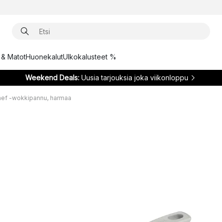
t & Matot
Huonekalut
Ulkokalusteet %
Weekend Deals:
Uusia tarjouksia joka viikonloppu
chef -wokkipannu, harmaa