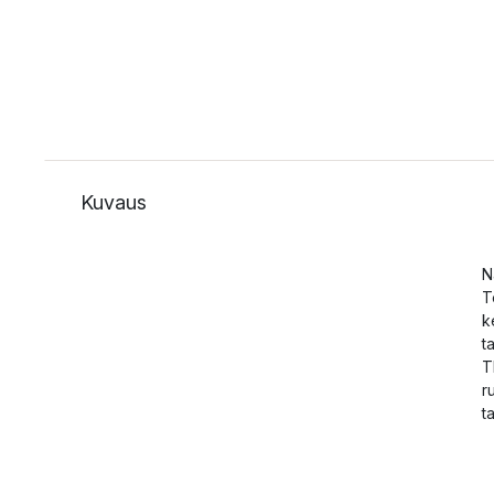
Kuvaus
N
T
k
t
T
r
t