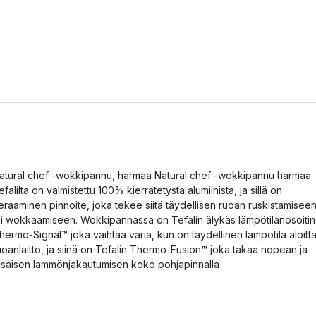
atural chef -wokkipannu, harmaa Natural chef -wokkipannu harmaa
efalilta on valmistettu 100% kierrätetystä alumiinista, ja sillä on
eraaminen pinnoite, joka tekee siitä täydellisen ruoan ruskistamisee
ai wokkaamiseen. Wokkipannassa on Tefalin älykäs lämpötilanosoitin
hermo-Signal™ joka vaihtaa väriä, kun on täydellinen lämpötila aloitt
uoanlaitto, ja siinä on Tefalin Thermo-Fusion™ joka takaa nopean ja
asaisen lämmönjakautumisen koko pohjapinnalla