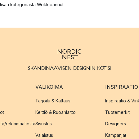
lisää kategoriasta Wokkipannut
SKANDINAAVISEN DESIGNIN KOTISI
VALIKOIMA
INSPIRAATIO
Tarjoilu & Kattaus
Inspiraatio & Vink
ot
Keittiö & Ruoanlaitto
Tuotemerkit
sta/reklamaatiosta
Sisustus
Designers
Valaistus
Kampanjat