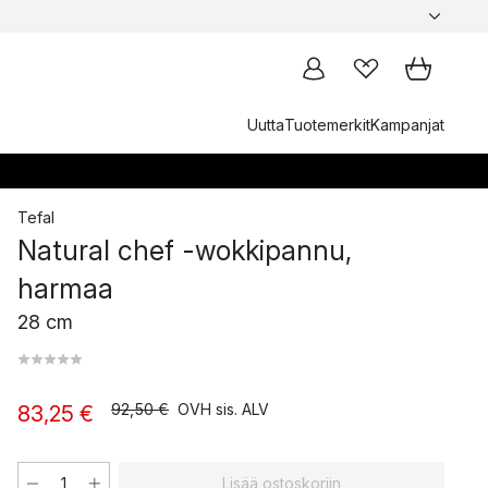
Uutta
Tuotemerkit
Kampanjat
Tefal
Natural chef -wokkipannu,
harmaa
28 cm
92,50 €
OVH sis. ALV
83,25 €
Lisää ostoskoriin