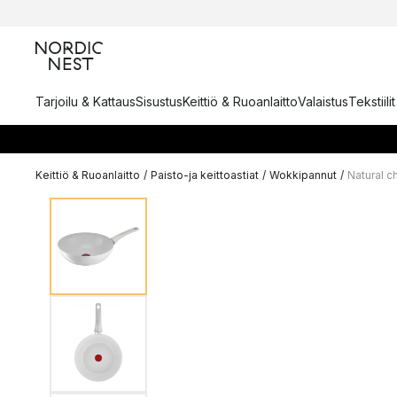
Tarjoilu & Kattaus
Sisustus
Keittiö & Ruoanlaitto
Valaistus
Tekstiili
Keittiö & Ruoanlaitto
/
Paisto-ja keittoastiat
/
Wokkipannut
/
Natural 