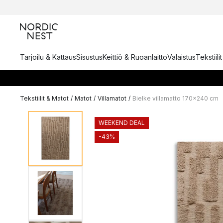
Tarjoilu & Kattaus
Sisustus
Keittiö & Ruoanlaitto
Valaistus
Tekstiili
Tekstiilit & Matot
/
Matot
/
Villamatot
/
Bielke villamatto 170x240 cm
WEEKEND DEAL
-43%