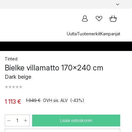
Uutta
Tuotemerkit
Kampanjat
Tinted
Bielke villamatto 170x240 cm
Dark beige
1 949 €
OVH sis. ALV
(-43%)
1 113 €
Lisää ostoskoriin