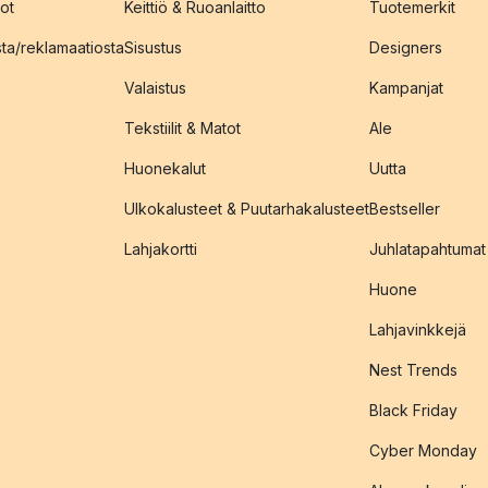
ot
Keittiö & Ruoanlaitto
Tuotemerkit
sta/reklamaatiosta
Sisustus
Designers
Valaistus
Kampanjat
Tekstiilit & Matot
Ale
Huonekalut
Uutta
Ulkokalusteet & Puutarhakalusteet
Bestseller
Lahjakortti
Juhlatapahtumat
Huone
Lahjavinkkejä
Nest Trends
Black Friday
Cyber Monday