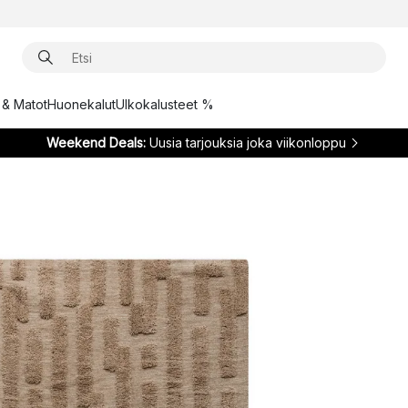
t & Matot
Huonekalut
Ulkokalusteet %
Weekend Deals:
Uusia tarjouksia joka viikonloppu