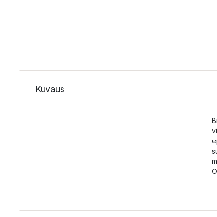
Kuvaus
B
v
e
s
m
O