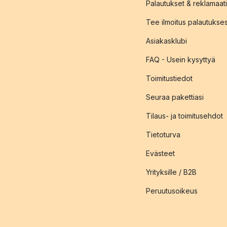
Palautukset & reklamaati
Tee ilmoitus palautukse
Asiakasklubi
FAQ - Usein kysyttyä
Toimitustiedot
Seuraa pakettiasi
Tilaus- ja toimitusehdot
Tietoturva
Evästeet
Yrityksille / B2B
Peruutusoikeus