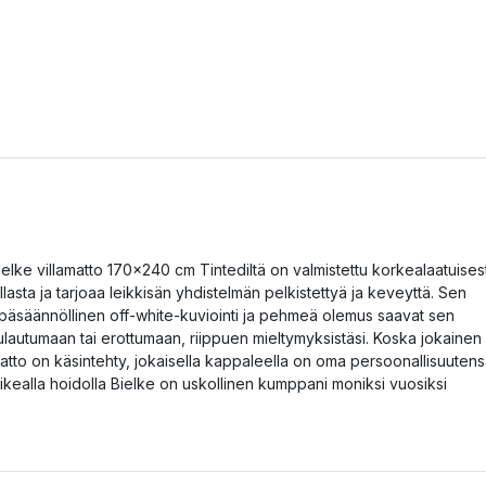
ielke villamatto 170x240 cm Tintediltä on valmistettu korkealaatuises
illasta ja tarjoaa leikkisän yhdistelmän pelkistettyä ja keveyttä. Sen
päsäännöllinen off-white-kuviointi ja pehmeä olemus saavat sen
ulautumaan tai erottumaan, riippuen mieltymyksistäsi. Koska jokainen
atto on käsintehty, jokaisella kappaleella on oma persoonallisuutens
ikealla hoidolla Bielke on uskollinen kumppani moniksi vuosiksi