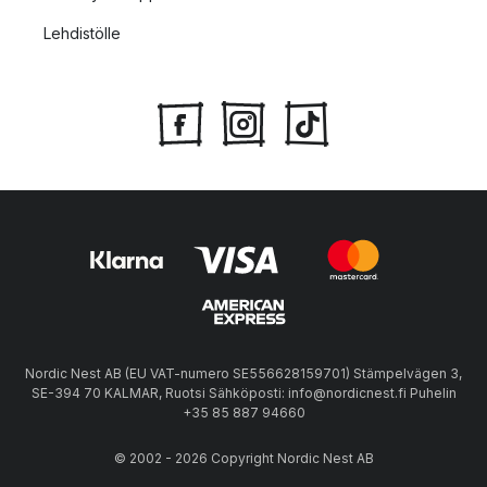
Lehdistölle
Nordic Nest AB (EU VAT-numero SE556628159701) Stämpelvägen 3,
SE-394 70 KALMAR, Ruotsi Sähköposti: info@nordicnest.fi Puhelin
+35 85 887 94660
© 2002 - 2026 Copyright Nordic Nest AB