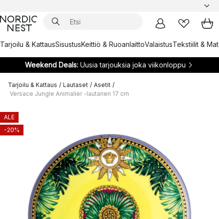
Tarjoilu & Kattaus
Sisustus
Keittiö & Ruoanlaitto
Valaistus
Tekstiilit & Ma
Weekend Deals:
Uusia tarjouksia joka viikonloppu
Tarjoilu & Kattaus
/
Lautaset
/
Asetit
/
Versace Jungle Animalier -lautanen 17 cm
ALE
-20%