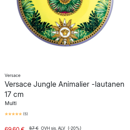
Versace
Versace Jungle Animalier -lautanen
17 cm
Multi
(
5
)
87 €
OVH sis. ALV
(-20%)
69,60 €