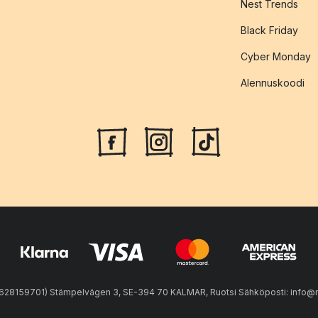
Nest Trends
Black Friday
Cyber Monday
Alennuskoodi
28159701) Stämpelvägen 3, SE-394 70 KALMAR, Ruotsi Sähköposti: info@n