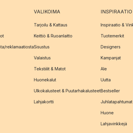
VALIKOIMA
INSPIRAATIO
Tarjoilu & Kattaus
Inspiraatio & Vink
ot
Keittiö & Ruoanlaitto
Tuotemerkit
sta/reklamaatiosta
Sisustus
Designers
Valaistus
Kampanjat
Tekstiilit & Matot
Ale
Huonekalut
Uutta
Ulkokalusteet & Puutarhakalusteet
Bestseller
Lahjakortti
Juhlatapahtumat
Huone
Lahjavinkkejä