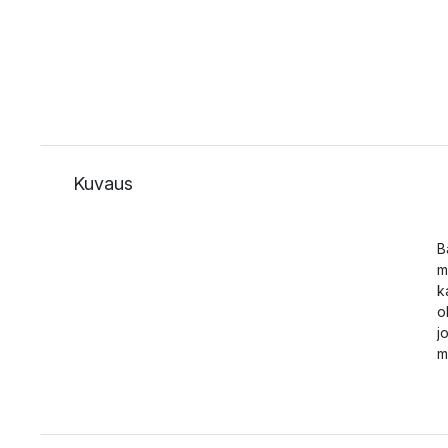
Kuvaus
B
m
k
o
j
m