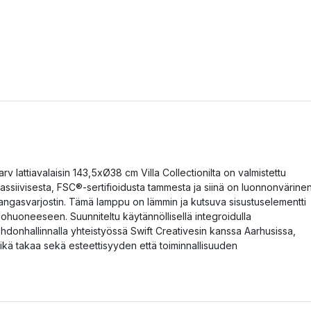
arv lattiavalaisin 143,5xØ38 cm Villa Collectionilta on valmistettu
assiivisesta, FSC®-sertifioidusta tammesta ja siinä on luonnonvärine
angasvarjostin. Tämä lamppu on lämmin ja kutsuva sisustuselementti
lohuoneeseen. Suunniteltu käytännöllisellä integroidulla
ohdonhallinnalla yhteistyössä Swift Creativesin kanssa Aarhusissa,
ikä takaa sekä esteettisyyden että toiminnallisuuden