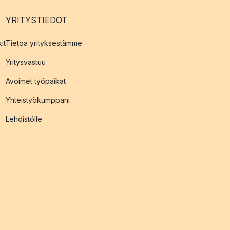
YRITYSTIEDOT
it
Tietoa yrityksestämme
Yritysvastuu
Avoimet työpaikat
Yhteistyökumppani
Lehdistölle