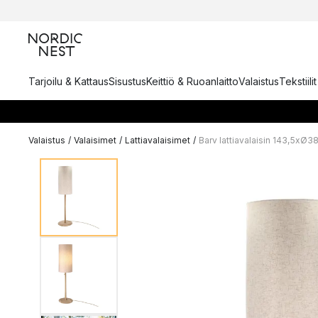
Tarjoilu & Kattaus
Sisustus
Keittiö & Ruoanlaitto
Valaistus
Tekstiili
Valaistus
/
Valaisimet
/
Lattiavalaisimet
/
Barv lattiavalaisin 143,5xØ3