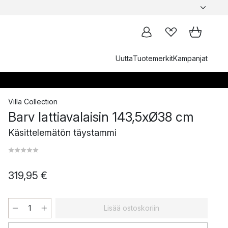
Uutta
Tuotemerkit
Kampanjat
Villa Collection
Barv lattiavalaisin 143,5xØ38 cm
Käsittelemätön täystammi
319,95 €
Lisää ostoskoriin