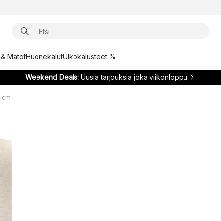
t & Matot
Huonekalut
Ulkokalusteet %
Weekend Deals:
Uusia tarjouksia joka viikonloppu
8 cm