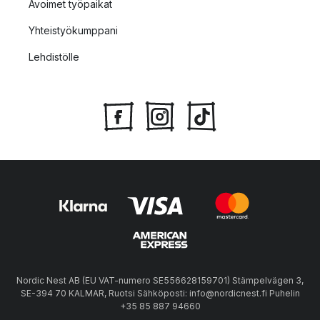
Avoimet työpaikat
Yhteistyökumppani
Lehdistölle
Nordic Nest AB (EU VAT-numero SE556628159701) Stämpelvägen 3,
SE-394 70 KALMAR, Ruotsi Sähköposti: info@nordicnest.fi Puhelin
+35 85 887 94660