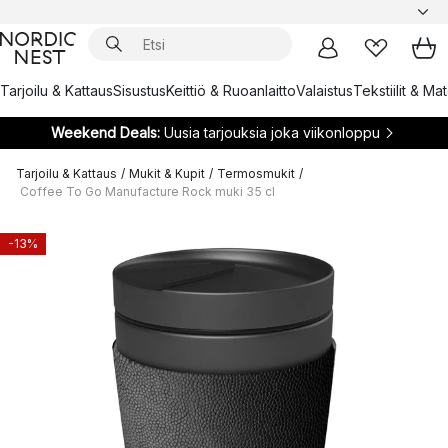
Tarjoilu & Kattaus
Sisustus
Keittiö & Ruoanlaitto
Valaistus
Tekstiilit & Ma
Weekend Deals:
Uusia tarjouksia joka viikonloppu
Tarjoilu & Kattaus
/
Mukit & Kupit
/
Termosmukit
/
Coffee To Go Manufacture Rock muki 35 cl
-13%