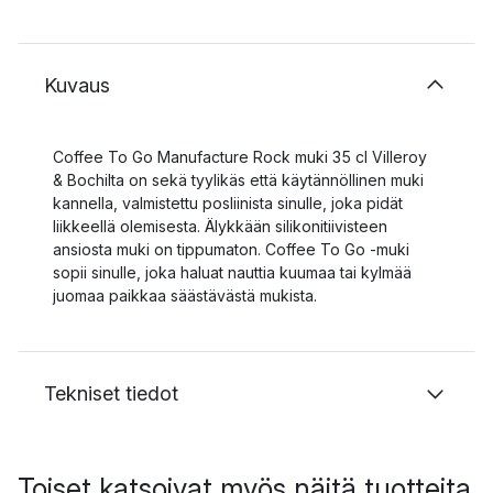
Kuvaus
Coffee To Go Manufacture Rock muki 35 cl Villeroy
& Bochilta on sekä tyylikäs että käytännöllinen muki
kannella, valmistettu posliinista sinulle, joka pidät
liikkeellä olemisesta. Älykkään silikonitiivisteen
ansiosta muki on tippumaton. Coffee To Go -muki
sopii sinulle, joka haluat nauttia kuumaa tai kylmää
juomaa paikkaa säästävästä mukista.
Tekniset tiedot
Toiset katsoivat myös näitä tuotteita