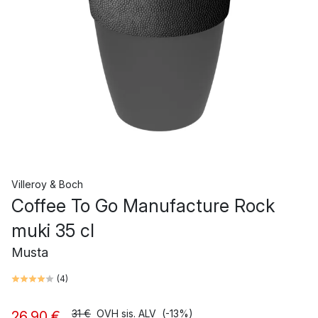
Villeroy & Boch
Coffee To Go Manufacture Rock
muki 35 cl
Musta
(
4
)
31 €
OVH sis. ALV
(-13%)
26,90 €