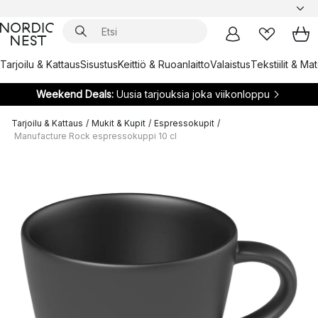
Tarjoilu & Kattaus
Sisustus
Keittiö & Ruoanlaitto
Valaistus
Tekstiilit & Ma
Weekend Deals:
Uusia tarjouksia joka viikonloppu
Tarjoilu & Kattaus
/
Mukit & Kupit
/
Espressokupit
/
Manufacture Rock espressokuppi 10 cl