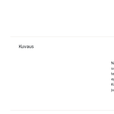
Kuvaus
N
s
t
e
K
j