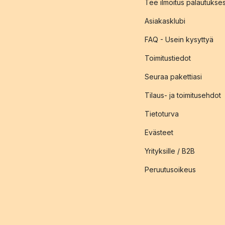
Tee ilmoitus palautukse
Asiakasklubi
FAQ - Usein kysyttyä
Toimitustiedot
Seuraa pakettiasi
Tilaus- ja toimitusehdot
Tietoturva
Evästeet
Yrityksille / B2B
Peruutusoikeus