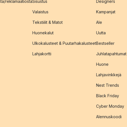
sta/reklamaatiosta
Sisustus
Designers
Valaistus
Kampanjat
Tekstiilit & Matot
Ale
Huonekalut
Uutta
Ulkokalusteet & Puutarhakalusteet
Bestseller
Lahjakortti
Juhlatapahtumat
Huone
Lahjavinkkejä
Nest Trends
Black Friday
Cyber Monday
Alennuskoodi