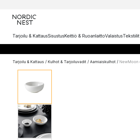
Tarjoilu & Kattaus
Sisustus
Keittiö & Ruoanlaitto
Valaistus
Tekstiili
Tarjoilu & Kattaus
/
Kulhot & Tarjoiluvadit
/
Aamiaiskulhot
/
NewMoon d