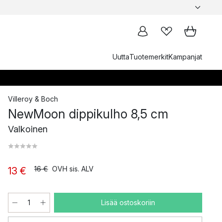
Uutta
Tuotemerkit
Kampanjat
Villeroy & Boch
NewMoon dippikulho 8,5 cm
Valkoinen
16 €
OVH sis. ALV
13 €
Lisää ostoskoriin