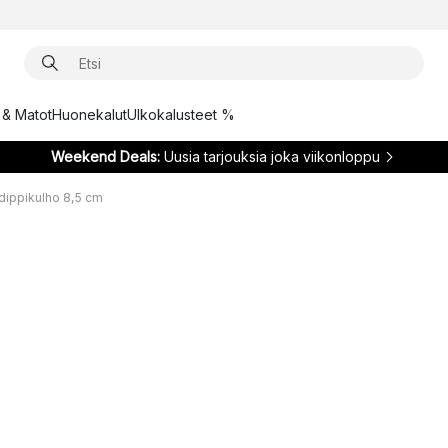
t & Matot
Huonekalut
Ulkokalusteet %
Weekend Deals:
Uusia tarjouksia joka viikonloppu
ippikulho 8,5 cm