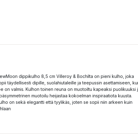
ewMoon dippikulho 8,5 cm Villeroy & Bochilta on pieni kulho, joka
opii täydellisesti dipille, suolahiutaleille ja teepussin asettamiseen, ku
ee on valmis. Kulhon toinen reuna on muotoiltu kapeaksi puolikuuksi 
päsymmetrinen muotoilu heijastaa kokoelman inspiraatiota kuusta.
ulho on sekä elegantti että tyylikäs, joten se sopii niin arkeen kuin
uhlaan