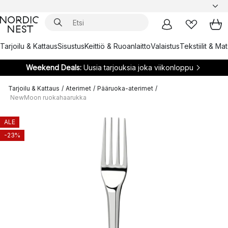
Tarjoilu & Kattaus
Sisustus
Keittiö & Ruoanlaitto
Valaistus
Tekstiilit & Ma
Weekend Deals:
Uusia tarjouksia joka viikonloppu
Tarjoilu & Kattaus
/
Aterimet
/
Pääruoka-aterimet
/
NewMoon ruokahaarukka
ALE
-23%