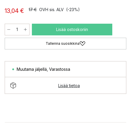
17 €
OVH sis. ALV
(-23%)
13,04 €
Lisää ostoskoriin
Tallenna suosikkina
Muutama jäljellä
,
Varastossa
Lisää tietoa