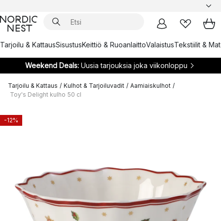
Tarjoilu & Kattaus
Sisustus
Keittiö & Ruoanlaitto
Valaistus
Tekstiilit & Ma
Weekend Deals:
Uusia tarjouksia joka viikonloppu
Tarjoilu & Kattaus
/
Kulhot & Tarjoiluvadit
/
Aamiaiskulhot
/
Toy's Delight kulho 50 cl
-12%