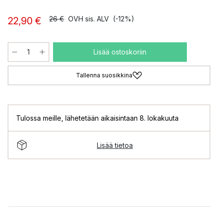
26 €
OVH sis. ALV
(-12%)
22,90 €
Lisää ostoskoriin
Tallenna suosikkina
Tulossa meille
,
lähetetään aikaisintaan 8. lokakuuta
Lisää tietoa