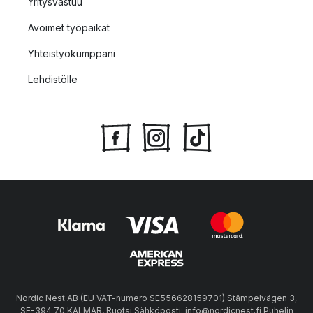
Yritysvastuu
Avoimet työpaikat
Yhteistyökumppani
Lehdistölle
Nordic Nest AB (EU VAT-numero SE556628159701) Stämpelvägen 3,
SE-394 70 KALMAR, Ruotsi Sähköposti: info@nordicnest.fi Puhelin