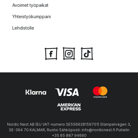
Avoimet työpaikat
Yhteistyökumppani
Lehdistölle
Nordic Nest AB (EU VAT-numero SE556628159701) Stämpelvägen 3,
SE-394 70 KALMAR, Ruotsi Sähköposti: info@nordicnest.fi Puhelin
+35 85 887 94660