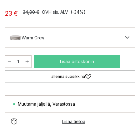
34,90 €
OVH sis. ALV
(-34%)
23 €
Warm Grey
Lisää ostoskoriin
Tallenna suosikkina
Muutama jäljellä
,
Varastossa
Lisää tietoa