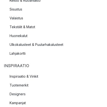
Keittiö & Ruoanlaitto
Sisustus
Valaistus
Tekstiilit & Matot
Huonekalut
Ulkokalusteet & Puutarhakalusteet
Lahjakortti
INSPIRAATIO
Inspiraatio & Vinkit
Tuotemerkit
Designers
Kampanjat