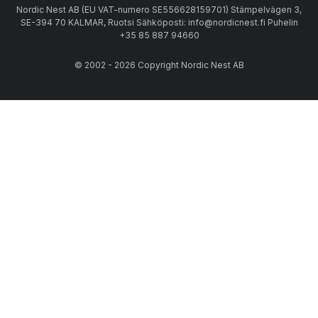
Nordic Nest AB (EU VAT-numero SE556628159701) Stämpelvägen 3,
SE-394 70 KALMAR, Ruotsi Sähköposti: info@nordicnest.fi Puhelin
+35 85 887 94660
© 2002 - 2026 Copyright Nordic Nest AB