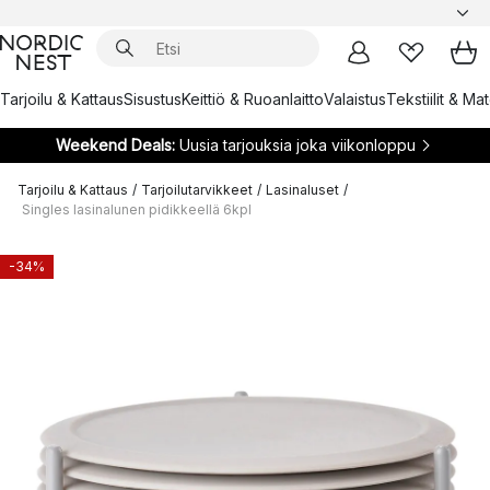
Tarjoilu & Kattaus
Sisustus
Keittiö & Ruoanlaitto
Valaistus
Tekstiilit & Ma
Weekend Deals:
Uusia tarjouksia joka viikonloppu
Tarjoilu & Kattaus
/
Tarjoilutarvikkeet
/
Lasinaluset
/
Singles lasinalunen pidikkeellä 6kpl
-34%