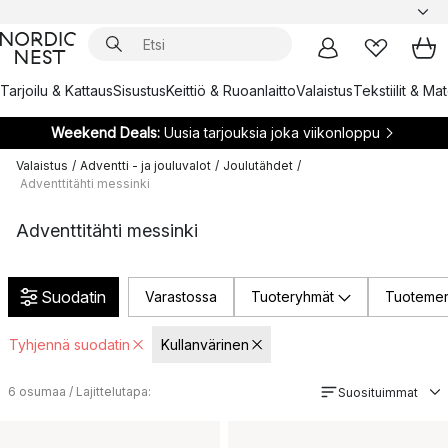
Tarjoilu & Kattaus
Sisustus
Keittiö & Ruoanlaitto
Valaistus
Tekstiilit & Ma
Weekend Deals:
Uusia tarjouksia joka viikonloppu
Valaistus
/
Adventti - ja jouluvalot
/
Joulutähdet
/
Adventtitähti messinki
Adventtitähti messinki
Suodatin
Varastossa
Tuoteryhmät
Tuotemer
Tyhjennä suodatin
Kullanvärinen
6
osumaa / Lajittelutapa:
Suosituimmat