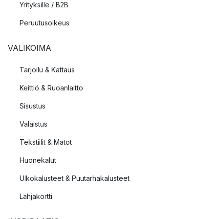
Yrityksille / B2B
Peruutusoikeus
VALIKOIMA
Tarjoilu & Kattaus
Keittiö & Ruoanlaitto
Sisustus
Valaistus
Tekstiilit & Matot
Huonekalut
Ulkokalusteet & Puutarhakalusteet
Lahjakortti