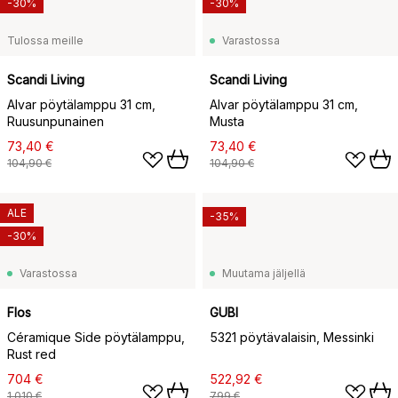
-30%
-30%
Tulossa meille
Varastossa
Scandi Living
Scandi Living
Alvar pöytälamppu 31 cm,
Alvar pöytälamppu 31 cm,
Ruusunpunainen
Musta
73,40 €
73,40 €
104,90 €
104,90 €
ALE
-35%
-30%
Varastossa
Muutama jäljellä
Flos
GUBI
Céramique Side pöytälamppu,
5321 pöytävalaisin, Messinki
Rust red
704 €
522,92 €
1 010 €
799 €