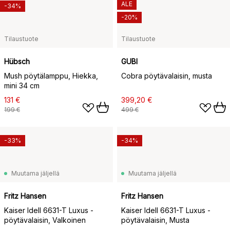
ALE
-34%
-20%
Tilaustuote
Tilaustuote
Hübsch
GUBI
Mush pöytälamppu, Hiekka,
Cobra pöytävalaisin, musta
mini 34 cm
131 €
399,20 €
199 €
499 €
-33%
-34%
Muutama jäljellä
Muutama jäljellä
Fritz Hansen
Fritz Hansen
Kaiser Idell 6631-T Luxus -
Kaiser Idell 6631-T Luxus -
pöytävalaisin, Valkoinen
pöytävalaisin, Musta