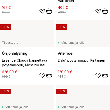
Valkoinen
162 €
409 €
209 €
499 €
-10%
-10%
Tilaustuote
Muutama jäljellä
Örsjö Belysning
Artemide
Essence Cloudy kannettava
Dalu' pöytälamppu, Keltainen
pöytälamppu, Messinki lasi
628,90 €
129,90 €
699 €
145 €
-10%
-10%
Muutama jäljellä
Muutama jäljellä