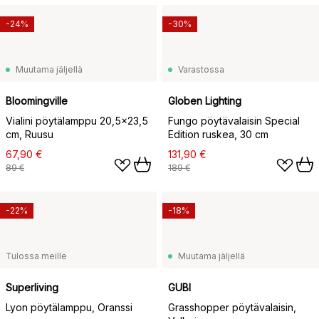
-24%
-30%
Muutama jäljellä
Varastossa
Bloomingville
Globen Lighting
Vialini pöytälamppu 20,5x23,5
Fungo pöytävalaisin Special
cm, Ruusu
Edition ruskea, 30 cm
67,90 €
131,90 €
89 €
189 €
-22%
-18%
Tulossa meille
Muutama jäljellä
Superliving
GUBI
Lyon pöytälamppu, Oranssi
Grasshopper pöytävalaisin,