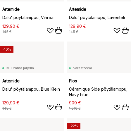
Artemide
Artemide
Dalu' pöytälamppu, Vihreä
Dalu' pöytälamppu, Laventeli
129,90 €
129,90 €
145 €
145 €
-10%
Muutama jäljellä
Varastossa
Artemide
Flos
Dalu' pöytälamppu, Blue Klein
Céramique Side pöytälamppu,
Navy blue
129,90 €
909 €
145 €
1 010 €
-22%