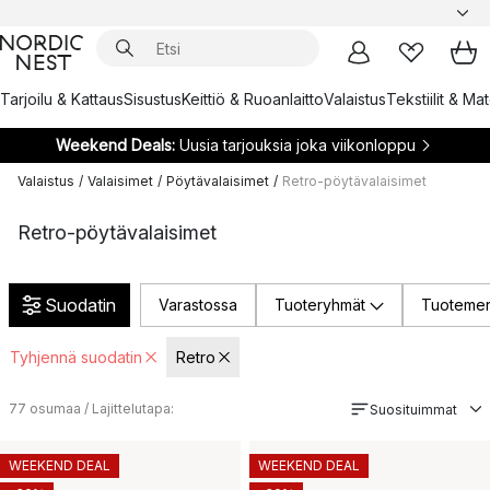
Tarjoilu & Kattaus
Sisustus
Keittiö & Ruoanlaitto
Valaistus
Tekstiilit & Ma
Weekend Deals:
Uusia tarjouksia joka viikonloppu
Valaistus
/
Valaisimet
/
Pöytävalaisimet
/
Retro-pöytävalaisimet
Retro-pöytävalaisimet
Suodatin
Varastossa
Tuoteryhmät
Tuotemer
Tyhjennä suodatin
Retro
77
osumaa / Lajittelutapa:
Suosituimmat
WEEKEND DEAL
WEEKEND DEAL