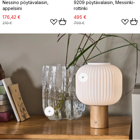
Nessino pöytävalaisin,
9209 pöytävalaisin, Messinki-
appelsiini
rottinki
176,42 €
495 €
210 €
799 €
93,60 €
340 €