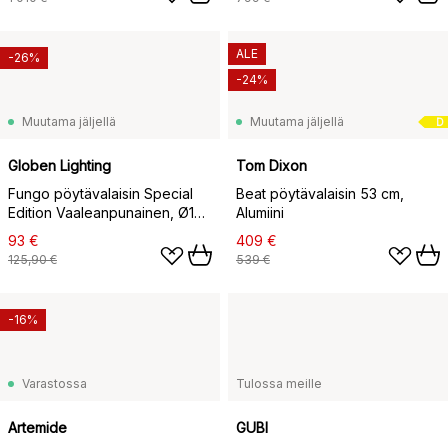
ALE
-26%
-24%
Muutama jäljellä
Muutama jäljellä
D
Globen Lighting
Tom Dixon
Fungo pöytävalaisin Special
Beat pöytävalaisin 53 cm,
Edition Vaaleanpunainen, Ø16
Alumiini
cm, K:20 cm
93 €
409 €
125,90 €
539 €
-16%
Varastossa
Tulossa meille
Artemide
GUBI