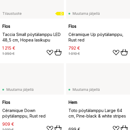
Tilaustuote
Muutama jäljellä
D
Flos
Flos
Taccia Small pöytälamppu LED
Céramique Up pöytälamppu,
48,5 cm, Hopea lasikupu
Rust red
1 215 €
792 €
1 350 €
1 010 €
Muutama jäljellä
Muutama jäljellä
Flos
Hem
Céramique Down
Toto pöytälamppu Large 64
pöytälamppu, Rust red
cm, Pine-black & white stripes
909 €
699 €
1 010 €