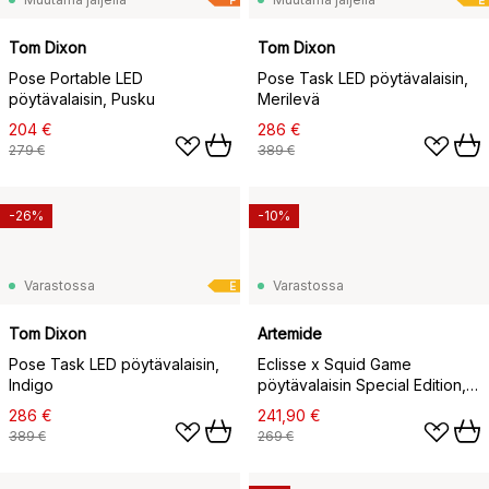
Tom Dixon
Tom Dixon
Pose Portable LED
Pose Task LED pöytävalaisin,
pöytävalaisin, Pusku
Merilevä
204 €
286 €
279 €
389 €
-26%
-10%
Varastossa
Varastossa
E
Tom Dixon
Artemide
Pose Task LED pöytävalaisin,
Eclisse x Squid Game
Indigo
pöytävalaisin Special Edition,
Player
286 €
241,90 €
389 €
269 €