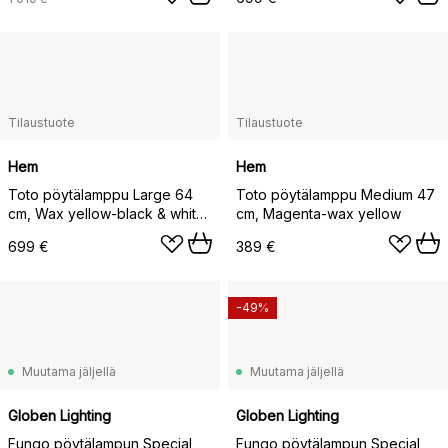
Tilaustuote
Tilaustuote
Hem
Hem
Toto pöytälamppu Large 64
Toto pöytälamppu Medium 47
cm, Wax yellow-black & white
cm, Magenta-wax yellow
stripes
699 €
389 €
-49%
Muutama jäljellä
Muutama jäljellä
Globen Lighting
Globen Lighting
Fungo pöytälampun Special
Fungo pöytälampun Special