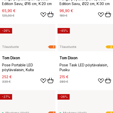
Edition Savu, Ø16 cm, K:20 cm
Edition Savu, Ø22 cm, K:30 cm
65,90 €
96,90 €
125,90 €
189 €
-26%
-45%
Tilaustuote
Tilaustuote
F
E
Tom Dixon
Tom Dixon
Pose Portable LED
Pose Task LED pöytävalaisin,
pöytävalaisin, Kulta
Pusku
252 €
215 €
339 €
389 €
-27%
-26%
Muutama jäljellä
Muutama jäljellä
F
E