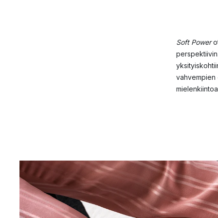
Soft Power
ot
perspektiivin
yksityiskohtii
vahvempien e
mielenkiintoa 