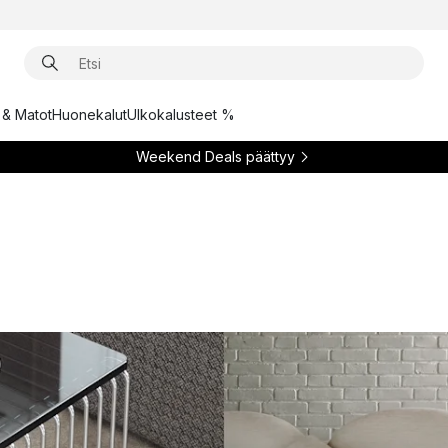
t & Matot
Huonekalut
Ulkokalusteet %
Weekend Deals päättyy