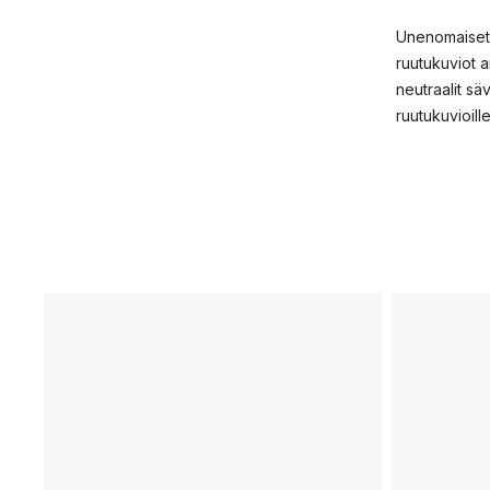
Unenomaiset y
ruutukuviot a
neutraalit sä
ruutukuvioille