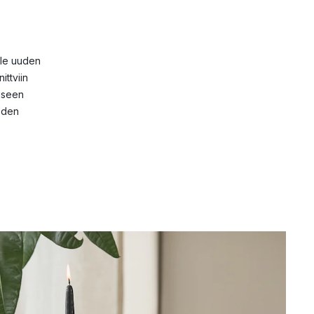
lle uuden
ittviin
iseen
oden