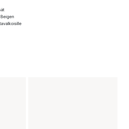
sät
. Beigen
tavalkoisille