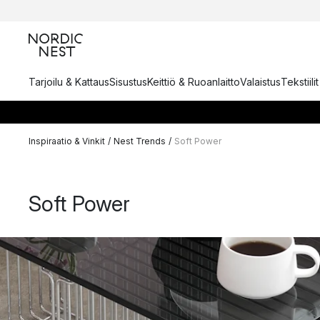
Tarjoilu & Kattaus
Sisustus
Keittiö & Ruoanlaitto
Valaistus
Tekstiili
Inspiraatio & Vinkit
/
Nest Trends
/
Soft Power
Soft Power