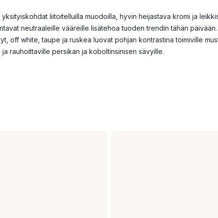
ksityiskohdat liitoitelluilla muodoilla, hyvin heijastava kromi ja leikki
ntavat neutraaleille vääreille lisätehoa tuoden trendin tähän päivään
vyt, off white, taupe ja ruskea luovat pohjan kontrastina toimiville mus
 ja rauhoittaville persikan ja koboltinsinisen sävyille.