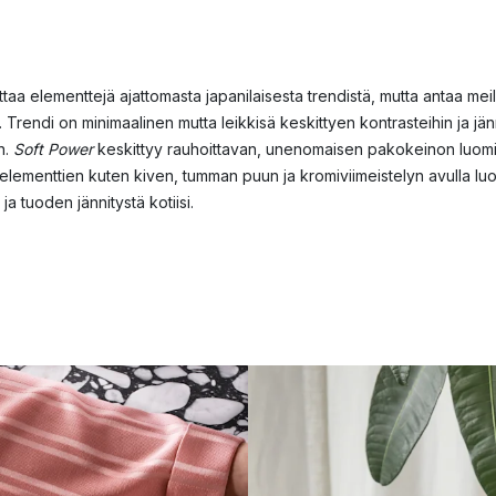
taa elementtejä ajattomasta japanilaisesta trendistä, mutta antaa mei
. Trendi on minimaalinen mutta leikkisä keskittyen kontrasteihin ja jänn
n.
Soft Power
keskittyy rauhoittavan, unenomaisen pakokeinon luom
lementtien kuten kiven, tumman puun ja kromiviimeistelyn avulla lu
ja tuoden jännitystä kotiisi.