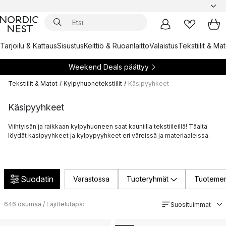
Tarjoilu & Kattaus
Sisustus
Keittiö & Ruoanlaitto
Valaistus
Tekstiilit & Ma
Weekend Deals päättyy
Tekstiilit & Matot
/
Kylpyhuonetekstiilit
/
Käsipyyhkeet
Käsipyyhkeet
Viihtyisän ja raikkaan kylpyhuoneen saat kauniilla tekstiileillä! Täältä
löydät käsipyyhkeet ja kylpypyyhkeet eri väreissä ja materiaaleissa.
Suodatin
Varastossa
Tuoteryhmät
Tuotemer
646
osumaa / Lajittelutapa:
Suosituimmat