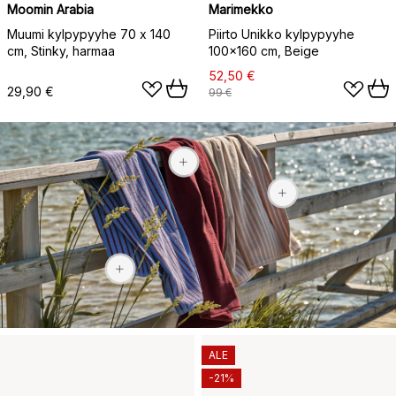
Moomin Arabia
Marimekko
Muumi kylpypyyhe 70 x 140
Piirto Unikko kylpypyyhe
cm, Stinky, harmaa
100x160 cm, Beige
52,50 €
29,90 €
99 €
49,90 €
51 €
51 €
ALE
-21%