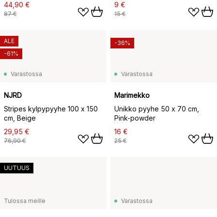
44,90 €
9 €
87 €
15 €
ALE
-36%
-61%
Varastossa
Varastossa
NJRD
Marimekko
Stripes kylpypyyhe 100 x 150
Unikko pyyhe 50 x 70 cm,
cm, Beige
Pink-powder
29,95 €
16 €
76,90 €
25 €
UUTUUS
Tulossa meille
Varastossa