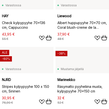
Varastossa
Varastossa
HAY
Liewood
Check kylpypyyhe 70x136
Albert huppupyyhe 70x70 cm,
cm, Cappuccino
Coral blush-creme de la
creme raita
43,95 €
37,90 €
55 €
48 €
ALE
-38%
-60%
Varastossa
Muutama jäljellä
NJRD
Marimekko
Stripes kylpypyyhe 100 x 150
Räsymatto pyyheliina musta,
cm, Sininen
kylpypyyhe 70x150 cm
30,95 €
32 €
76,90 €
52 €