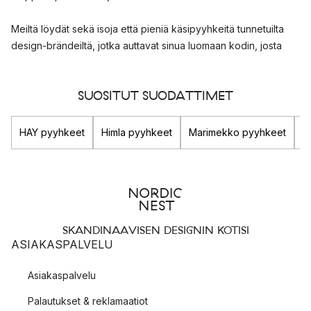
Meiltä löydät sekä isoja että pieniä käsipyyhkeitä tunnetuilta
design-brändeiltä, jotka auttavat sinua luomaan kodin, josta
pidät.
Ylelliset käsipyyhkeet skandinaavisessa designissa
SUOSITUT SUODATTIMET
Jos etsit korkealaatuisia kylpyhuoneen käsipyyhkeitä
HAY pyyhkeet
Himla pyyhkeet
Marimekko pyyhkeet
H
skandinaavisessa designissa, täältä löydät laajan valikoiman
vaihtoehtoja.
Suosittelemme suomalaista merkkiä
Marimekko
, jos etsit
kauniisti kuvioituja käsipyyhkeitä rohkeissa väreissä.
SKANDINAAVISEN DESIGNIN KOTISI
Ruotsalainen tekstiilibrändi
Himla
sisältää myös laajan
ASIAKASPALVELU
valikoiman ylellisiä käsipyyhkeitä valikoimassaan, jotka lisäävät
lämmintä ja pehmeää tunnelmaa kylpyhuoneesi sisustukseen.
Asiakaspalvelu
Minkä kokoisen käsipyyhkeen sinun tulisi valita?
Palautukset & reklamaatiot