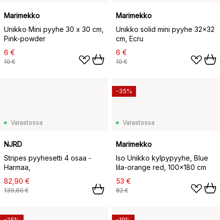
Marimekko
Marimekko
Unikko Mini pyyhe 30 x 30 cm,
Unikko solid mini pyyhe 32x32
Pink-powder
cm, Ecru
6 €
6 €
10 €
10 €
-35%
Varastossa
Varastossa
NJRD
Marimekko
Stripes pyyhesetti 4 osaa -
Iso Unikko kylpypyyhe, Blue
Harmaa,
lila-orange red, 100x180 cm
82,90 €
53 €
139,60 €
82 €
-25%
-19%