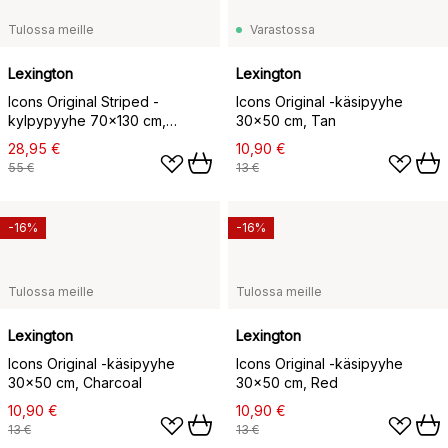
Tulossa meille
Varastossa
Lexington
Lexington
Icons Original Striped -
Icons Original -käsipyyhe
kylpypyyhe 70x130 cm,
30x50 cm, Tan
White-tan
28,95 €
10,90 €
55 €
13 €
-16%
-16%
Tulossa meille
Tulossa meille
Lexington
Lexington
Icons Original -käsipyyhe
Icons Original -käsipyyhe
30x50 cm, Charcoal
30x50 cm, Red
10,90 €
10,90 €
13 €
13 €