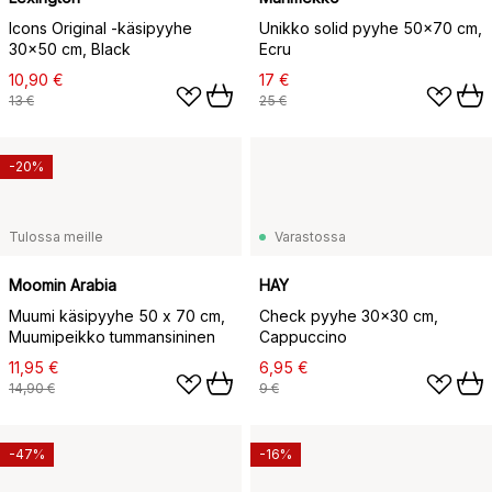
Icons Original -käsipyyhe
Unikko solid pyyhe 50x70 cm,
30x50 cm, Black
Ecru
10,90 €
17 €
13 €
25 €
-20%
Tulossa meille
Varastossa
Moomin Arabia
HAY
Muumi käsipyyhe 50 x 70 cm,
Check pyyhe 30x30 cm,
Muumipeikko tummansininen
Cappuccino
11,95 €
6,95 €
14,90 €
9 €
-47%
-16%