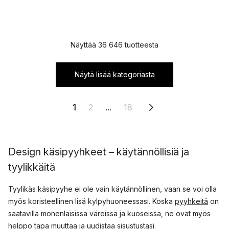
Näyttää 36 646 tuotteesta
Näytä lisää kategoriasta
1
2
...
18
Design käsipyyhkeet – käytännöllisiä ja
tyylikkäitä
Tyylikäs käsipyyhe ei ole vain käytännöllinen, vaan se voi olla
myös koristeellinen lisä kylpyhuoneessasi. Koska
pyyhkeitä
on
saatavilla monenlaisissa väreissä ja kuoseissa, ne ovat myös
helppo tapa muuttaa ja uudistaa sisustustasi.