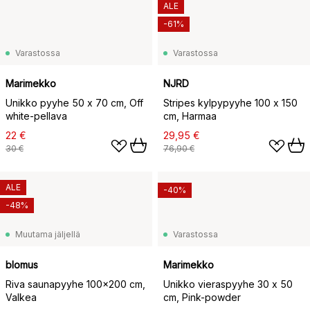
ALE
-61%
Varastossa
Varastossa
Marimekko
NJRD
Unikko pyyhe 50 x 70 cm, Off
Stripes kylpypyyhe 100 x 150
white-pellava
cm, Harmaa
22 €
29,95 €
30 €
76,90 €
ALE
-40%
-48%
Muutama jäljellä
Varastossa
blomus
Marimekko
Riva saunapyyhe 100x200 cm,
Unikko vieraspyyhe 30 x 50
Valkea
cm, Pink-powder