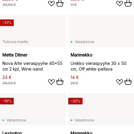
34,90 €
11 €
-31%
Tulossa meille
Varastossa
Mette Ditmer
Marimekko
Nova Arte vieraspyyhe 40x55
Unikko vieraspyyhe 30 x 50
cm 2 kpl, Wine-sand
cm, Off white-pellava
24 €
14 €
34,90 €
20 €
-16%
-32%
Varastossa
Varastossa
Lexington
Marimekko