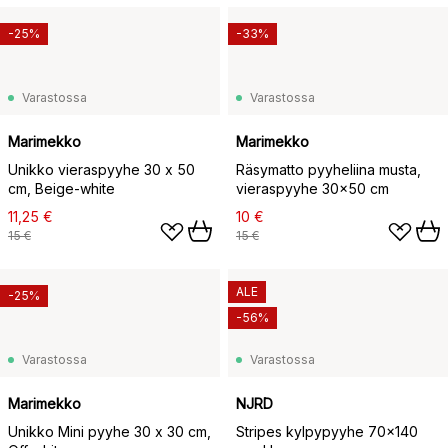
-25%
-33%
Varastossa
Varastossa
Marimekko
Marimekko
Unikko vieraspyyhe 30 x 50
Räsymatto pyyheliina musta,
cm, Beige-white
vieraspyyhe 30x50 cm
11,25 €
10 €
15 €
15 €
ALE
-25%
-56%
Varastossa
Varastossa
Marimekko
NJRD
Unikko Mini pyyhe 30 x 30 cm,
Stripes kylpypyyhe 70x140