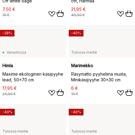
Off white-sage
cm, Harmaa
7,50 €
21,95 €
10 €
49,90 €
-28%
-40%
Varastossa
Tulossa meille
Himla
Marimekko
Maxime ekologinen käsipyyhe
Räsymatto pyyheliina musta,
lead, 50x70 cm
Minikäsipyyhe 30x30 cm
17,95 €
6 €
24,90 €
10 €
-40%
-40%
Tulossa meille
Tulossa meille