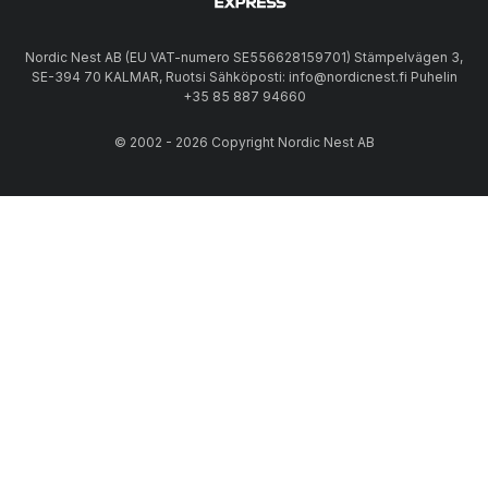
Nordic Nest AB (EU VAT-numero SE556628159701) Stämpelvägen 3,
SE-394 70 KALMAR, Ruotsi Sähköposti: info@nordicnest.fi Puhelin
+35 85 887 94660
© 2002 - 2026 Copyright Nordic Nest AB