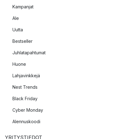
Taittelu. Taitellut käsipyyhkeet näyttävät järjestäytyneiltä ja
Kampanjat
tyylikkäiltä sekä kaapissa säilytettynä että avohyllyillä
esillä.
Ale
Ripustaminen. Jos päätät ripustaa kylpyhuoneen
Uutta
käsipyyhkeesi, valitse tyylikäs pyyhetanko, joka
täydentää kylpyhuoneesi tyyliä.
Bestseller
Juhlatapahtumat
Huone
Lahjavinkkejä
Nest Trends
Black Friday
Cyber Monday
Alennuskoodi
YRITYSTIEDOT