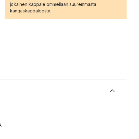
jokainen kappale ommellaan suuremmasta
kangaskappaleesta.
o,