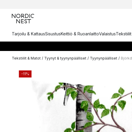
Tarjoilu & Kattaus
Sisustus
Keittiö & Ruoanlaitto
Valaistus
Tekstiili
Tekstiilit & Matot
/
Tyynyt & tyynynpäälliset
/
Tyynynpäälliset
/
Björkd
-11%