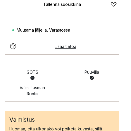
Tallenna suosikkina
Muutama jäljellä
,
Varastossa
Lisää tietoa
GOTS
Puuvilla
Valmistusmaa
Ruotsi
Valmistus
Huomaa, että ulkonäkö voi poiketa kuvasta, sillä