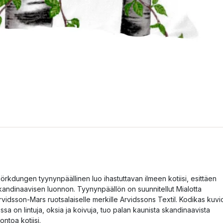
jörkdungen tyynynpäällinen luo ihastuttavan ilmeen kotiisi, esittäen
kandinaavisen luonnon. Tyynynpäällön on suunnitellut Mialotta
rvidsson-Mars ruotsalaiselle merkille Arvidssons Textil. Kodikas kuvi
ossa on lintuja, oksia ja koivuja, tuo palan kaunista skandinaavista
uontoa kotiisi.