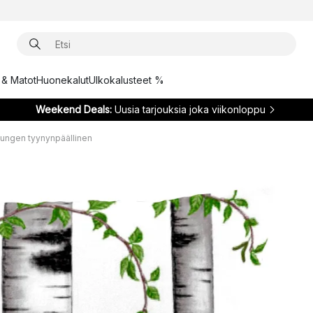
t & Matot
Huonekalut
Ulkokalusteet %
Weekend Deals:
Uusia tarjouksia joka viikonloppu
ungen tyynynpäällinen