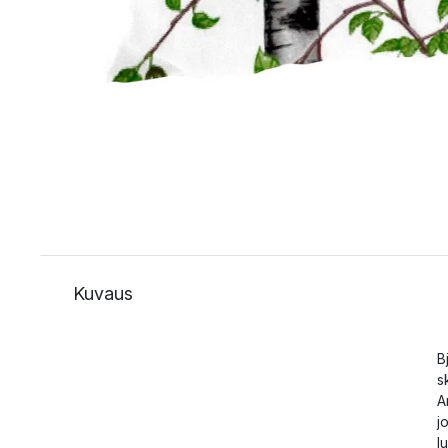
Kuvaus
B
s
A
j
l