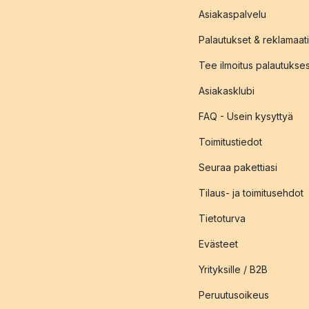
Asiakaspalvelu
Palautukset & reklamaati
Tee ilmoitus palautukse
Asiakasklubi
FAQ - Usein kysyttyä
Toimitustiedot
Seuraa pakettiasi
Tilaus- ja toimitusehdot
Tietoturva
Evästeet
Yrityksille / B2B
Peruutusoikeus