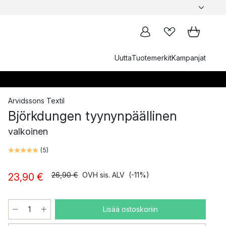
Uutta
Tuotemerkit
Kampanjat
Arvidssons Textil
Björkdungen tyynynpäällinen
valkoinen
(
5
)
26,90 €
OVH sis. ALV
(-11%)
23,90 €
Lisää ostoskoriin