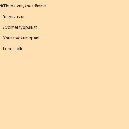
it
Tietoa yrityksestämme
Yritysvastuu
Avoimet työpaikat
Yhteistyökumppani
Lehdistölle