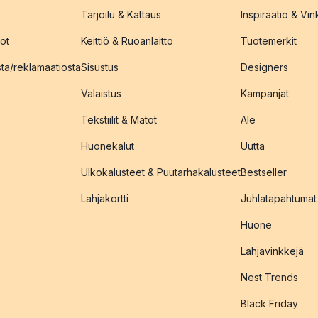
Tarjoilu & Kattaus
Inspiraatio & Vink
ot
Keittiö & Ruoanlaitto
Tuotemerkit
sta/reklamaatiosta
Sisustus
Designers
Valaistus
Kampanjat
Tekstiilit & Matot
Ale
Huonekalut
Uutta
Ulkokalusteet & Puutarhakalusteet
Bestseller
Lahjakortti
Juhlatapahtumat
Huone
Lahjavinkkejä
Nest Trends
Black Friday