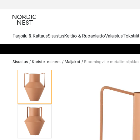
Tarjoilu & Kattaus
Sisustus
Keittiö & Ruoanlaitto
Valaistus
Tekstiili
Sisustus
/
Koriste-esineet
/
Maljakot
/
Bloomingville metallimaljakko