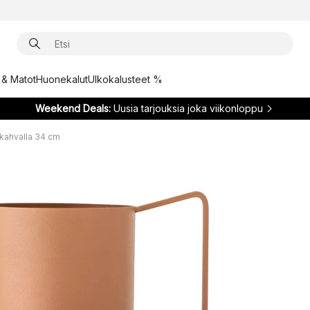
t & Matot
Huonekalut
Ulkokalusteet %
Weekend Deals:
Uusia tarjouksia joka viikonloppu
 kahvalla 34 cm