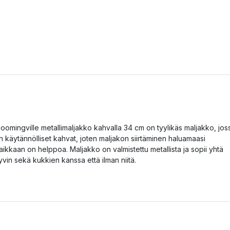
loomingville metallimaljakko kahvalla 34 cm on tyylikäs maljakko, jos
n käytännölliset kahvat, joten maljakon siirtäminen haluamaasi
aikkaan on helppoa. Maljakko on valmistettu metallista ja sopii yhtä
yvin sekä kukkien kanssa että ilman niitä.