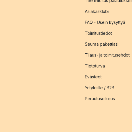
Tee ilmoitus palautukse
Asiakasklubi
FAQ - Usein kysyttyä
Toimitustiedot
Seuraa pakettiasi
Tilaus- ja toimitusehdot
Tietoturva
Evästeet
Yrityksille / B2B
Peruutusoikeus