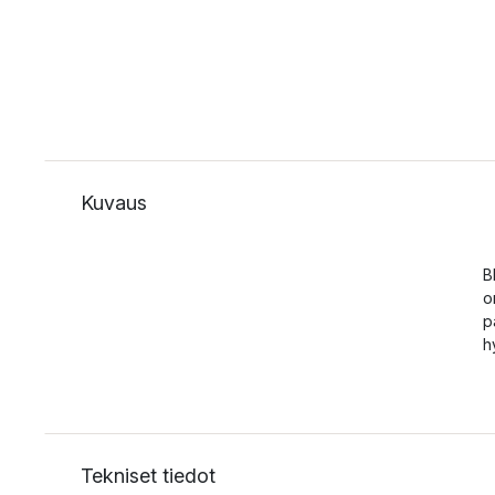
Kuvaus
B
o
p
h
Tekniset tiedot