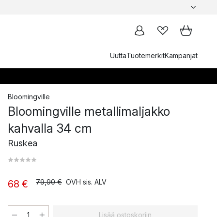
Uutta
Tuotemerkit
Kampanjat
Bloomingville
Bloomingville metallimaljakko
kahvalla 34 cm
Ruskea
79,90 €
OVH sis. ALV
68 €
Lisää ostoskoriin