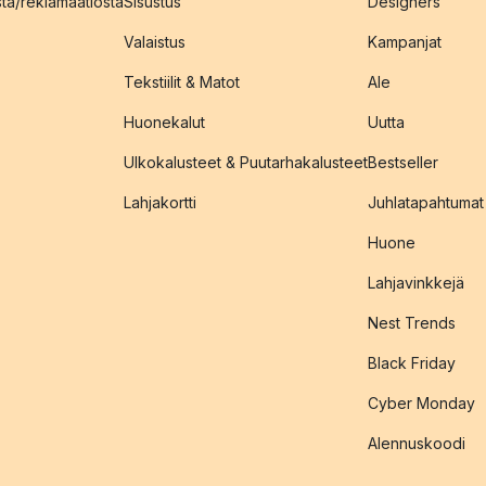
sta/reklamaatiosta
Sisustus
Designers
Valaistus
Kampanjat
Tekstiilit & Matot
Ale
Huonekalut
Uutta
Ulkokalusteet & Puutarhakalusteet
Bestseller
Lahjakortti
Juhlatapahtumat
Huone
Lahjavinkkejä
Nest Trends
Black Friday
Cyber Monday
Alennuskoodi