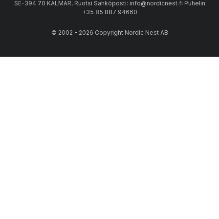
SE-394 70 KALMAR, Ruotsi Sähköposti: info@nordicnest.fi Puhelin
+35 85 887 94660
© 2002 - 2026 Copyright Nordic Nest AB