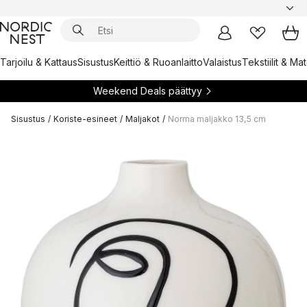
Tarjoilu & Kattaus
Sisustus
Keittiö & Ruoanlaitto
Valaistus
Tekstiilit & Ma
Weekend Deals päättyy
Sisustus
/
Koriste-esineet
/
Maljakot
/
Norma maljakko 13,5 cm