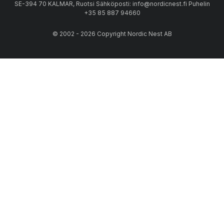
SE-394 70 KALMAR, Ruotsi Sähköposti: info@nordicnest.fi Puhelin
+35 85 887 94660
© 2002 - 2026 Copyright Nordic Nest AB