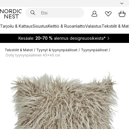
Tarjoilu & Kattaus
Sisustus
Keittiö & Ruoanlaitto
Valaistus
Tekstiilit & Ma
Kesäale:
20–70 %
alennus designsuosikeista*
Tekstiilit & Matot
/
Tyynyt & tyynynpäälliset
/
Tyynynpäälliset
/
Dolly tyynynpäällinen 45x45 cm