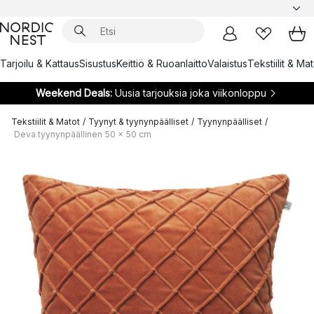
Tarjoilu & Kattaus
Sisustus
Keittiö & Ruoanlaitto
Valaistus
Tekstiilit & Ma
Weekend Deals:
Uusia tarjouksia joka viikonloppu
Tekstiilit & Matot
/
Tyynyt & tyynynpäälliset
/
Tyynynpäälliset
/
Deva tyynynpäällinen 50 x 50 cm