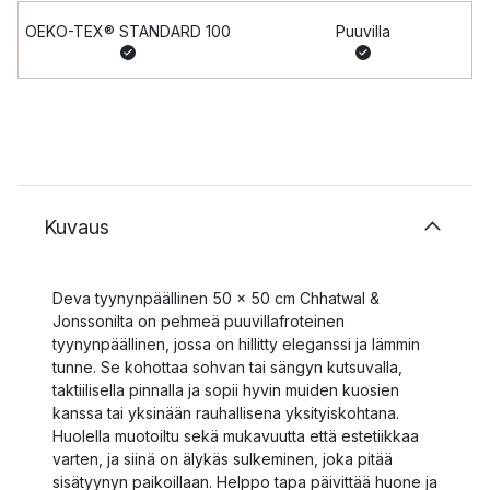
OEKO-TEX® STANDARD 100
Puuvilla
Kuvaus
Deva tyynynpäällinen 50 x 50 cm Chhatwal &
Jonssonilta on pehmeä puuvillafroteinen
tyynynpäällinen, jossa on hillitty eleganssi ja lämmin
tunne. Se kohottaa sohvan tai sängyn kutsuvalla,
taktiilisella pinnalla ja sopii hyvin muiden kuosien
kanssa tai yksinään rauhallisena yksityiskohtana.
Huolella muotoiltu sekä mukavuutta että estetiikkaa
varten, ja siinä on älykäs sulkeminen, joka pitää
sisätyynyn paikoillaan. Helppo tapa päivittää huone ja