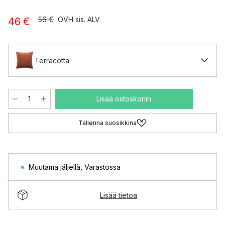
56 €
OVH sis. ALV
46 €
Terracotta
Lisää ostoskoriin
Tallenna suosikkina
Muutama jäljellä
,
Varastossa
Lisää tietoa