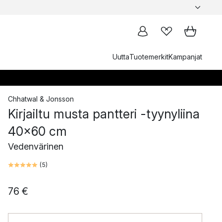
Uutta
Tuotemerkit
Kampanjat
Chhatwal & Jonsson
Kirjailtu musta pantteri -tyynyliina
40x60 cm
Vedenvärinen
(
5
)
76 €