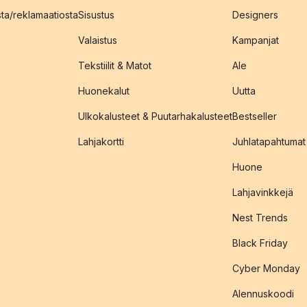
sta/reklamaatiosta
Sisustus
Designers
Valaistus
Kampanjat
Tekstiilit & Matot
Ale
Huonekalut
Uutta
Ulkokalusteet & Puutarhakalusteet
Bestseller
Lahjakortti
Juhlatapahtumat
Huone
Lahjavinkkejä
Nest Trends
Black Friday
Cyber Monday
Alennuskoodi