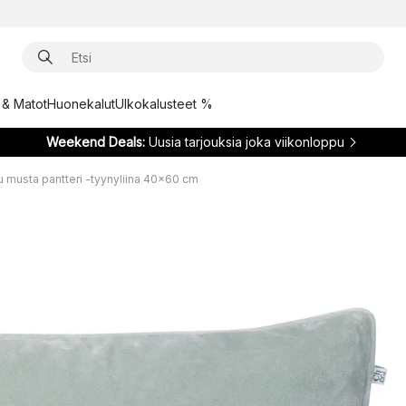
t & Matot
Huonekalut
Ulkokalusteet %
Weekend Deals:
Uusia tarjouksia joka viikonloppu
ltu musta pantteri -tyynyliina 40x60 cm