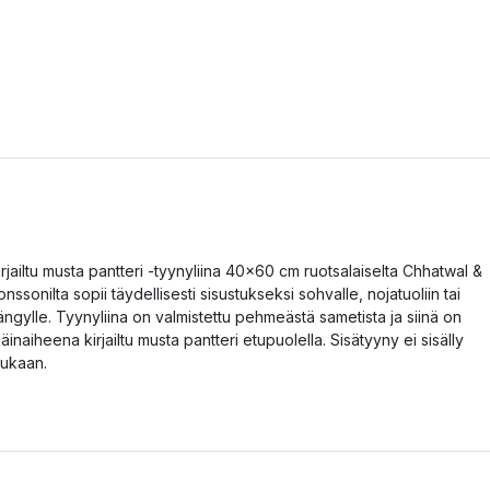
irjailtu musta pantteri -tyynyliina 40x60 cm ruotsalaiselta Chhatwal &
onssonilta sopii täydellisesti sisustukseksi sohvalle, nojatuoliin tai
ängylle. Tyynyliina on valmistettu pehmeästä sametista ja siinä on
läinaiheena kirjailtu musta pantteri etupuolella. Sisätyyny ei sisälly
ukaan.