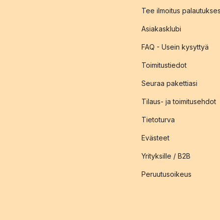
Tee ilmoitus palautukse
Asiakasklubi
FAQ - Usein kysyttyä
Toimitustiedot
Seuraa pakettiasi
Tilaus- ja toimitusehdot
Tietoturva
Evästeet
Yrityksille / B2B
Peruutusoikeus