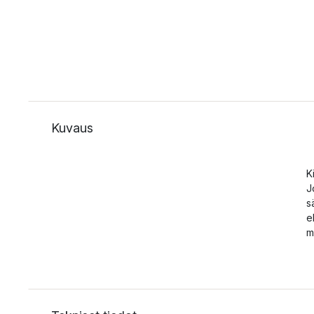
Kuvaus
K
J
s
e
m