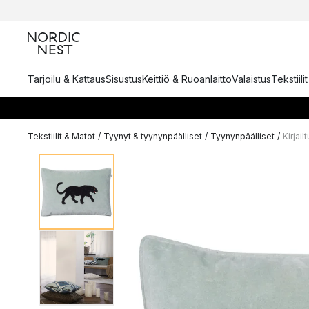
Tarjoilu & Kattaus
Sisustus
Keittiö & Ruoanlaitto
Valaistus
Tekstiili
Tekstiilit & Matot
/
Tyynyt & tyynynpäälliset
/
Tyynynpäälliset
/
Kirjai