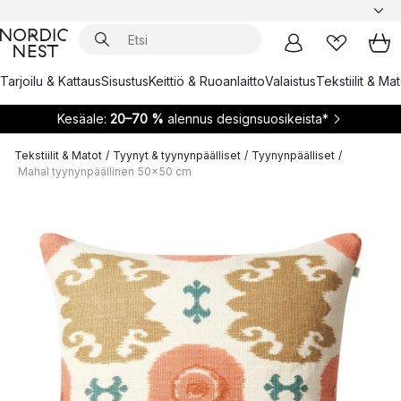
Tarjoilu & Kattaus
Sisustus
Keittiö & Ruoanlaitto
Valaistus
Tekstiilit & Ma
Kesäale:
20–70 %
alennus designsuosikeista*
Tekstiilit & Matot
/
Tyynyt & tyynynpäälliset
/
Tyynynpäälliset
/
Mahal tyynynpäällinen 50x50 cm