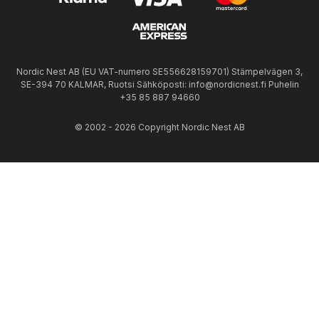
Nordic Nest AB (EU VAT-numero SE556628159701) Stämpelvägen 3,
SE-394 70 KALMAR, Ruotsi Sähköposti: info@nordicnest.fi Puhelin
+35 85 887 94660
© 2002 - 2026 Copyright Nordic Nest AB