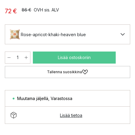
86 €
OVH sis. ALV
72 €
Rose-apricot-khaki-heaven blue
Lisää ostoskoriin
Tallenna suosikkina
Muutama jäljellä
,
Varastossa
Lisää tietoa