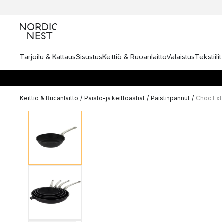
Tarjoilu & Kattaus
Sisustus
Keittiö & Ruoanlaitto
Valaistus
Tekstiili
Keittiö & Ruoanlaitto
/
Paisto-ja keittoastiat
/
Paistinpannut
/
Choc Ext