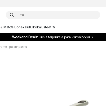
t & Matot
Huonekalut
Ulkokalusteet %
Weekend Deals:
Uusia tarjouksia joka viikonloppu
reme -paistinpannu