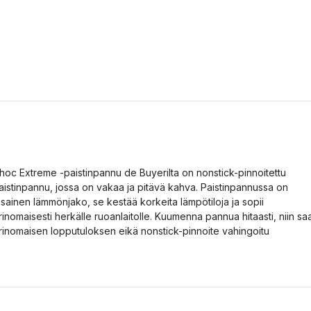
hoc Extreme -paistinpannu de Buyerilta on nonstick-pinnoitettu
aistinpannu, jossa on vakaa ja pitävä kahva. Paistinpannussa on
asainen lämmönjako, se kestää korkeita lämpötiloja ja sopii
rinomaisesti herkälle ruoanlaitolle. Kuumenna pannua hitaasti, niin sa
rinomaisen lopputuloksen eikä nonstick-pinnoite vahingoitu