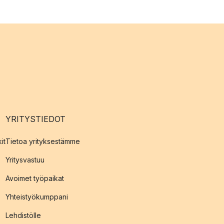
YRITYSTIEDOT
it
Tietoa yrityksestämme
Yritysvastuu
Avoimet työpaikat
Yhteistyökumppani
Lehdistölle