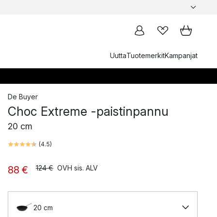
Uutta
Tuotemerkit
Kampanjat
De Buyer
Choc Extreme -paistinpannu
20 cm
(
4.5
)
124 €
OVH sis. ALV
88 €
20 cm