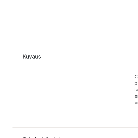
Kuvaus
C
p
t
e
e